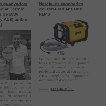
ció guanyadora
Neteja les canonades
Solar Tèrmic
del terra radiant amb
 de BAXI
REMS
sy ACS) amb el
t
La instal·lació de terra radiant a
baixa temperatura és la primera
opció del mercat de calefacció
residencial gràcies al seu confort i
estalvi energètic. És important el
manteniment d’aquest tipu...
r l'any pensant en
nstal·ladors, perquè
LLEGIR MÉS...
 una bona entrada,
ieu en nosaltres i
grada recompensar-
 de temps amb intriga