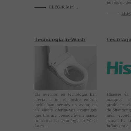
imprès de des
LLEGIR MÉS...
LLEG
Tecnologia In-Wash
Les màqu
Els avenços en tecnologia han
Hisense és 
afectat a tot el nostre entorn,
marques d'
inclús han permès un avenç en
productes el
els vàters oferint-nos avantatges
de Shandong 
que fins ara consideràvem massa
més econòm
futuristes: La tecnologia In Wash
actual. Els 
La m...
influeixen e..