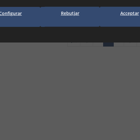
Tàrrega, Lleida, Manresa ...
IR MÉS...
Configurar
Rebutjar
Acceptar
LLEGIR MÉS...
1
2
3