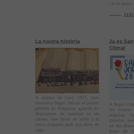
i ja ha pass...
LLEG
La nostra història
Ja és San
Clima!
A mitjans de l'any 1957, neix
Ferreteria Seguí. Durant el primer
A Seguí Clim
període de l'empresa, gairebé no
les nostres
disposaven de material ni de
enguany S
clients. Van haver de sortir a la
dissabte, he
cerca d'aquests amb una moto de
un dia aban
sego...
punts de l