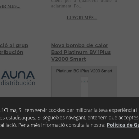
client per a qualsevol dubte o
aclariment. Po...
IR MÉS...
LLEGIR MÉS...
ció al grup
Nova bomba de calor
tribución
Baxi Platinum BV iPlus
V2000 Smart
artir
Descobreix la nova bomba de
í Clima, SL fem servir cookies per millorar la teva experiència i
e juliol, la nostra
calor Baxi Platinum BV iPlus
es estadístiques. Si segueixes navegant, entenem que acceptes 
ssa a formar part
V2000 Smart que tindrem
ibución, grup líder
disponible el pròxim mes de
tal·lació. Per a més informació consulta la nostra:
Política de G
novembre als nostres establiments
d'Eduard Seguí Fontaneria a