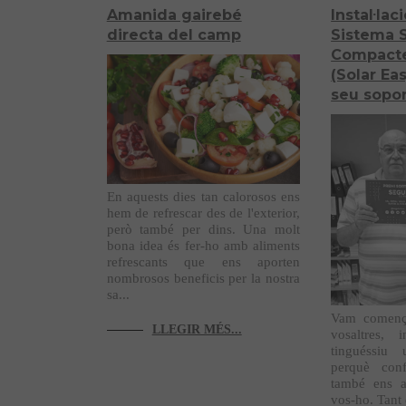
Amanida gairebé
Instal·la
directa del camp
Sistema 
Compacte
(Solar Ea
seu sopor
En aquests dies tan calorosos ens
hem de refrescar des de l'exterior,
però també per dins. Una molt
bona idea és fer-ho amb aliments
refrescants que ens aporten
nombrosos beneficis per la nostra
sa...
Vam comença
LLEGIR MÉS...
vosaltres, i
tinguéssiu
perquè conf
també ens a
vos-ho. Tant