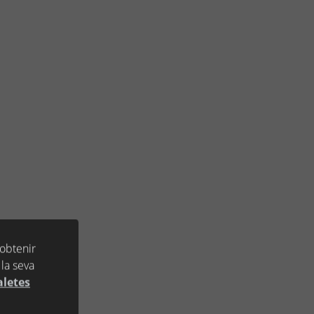
 obtenir
la seva
aletes