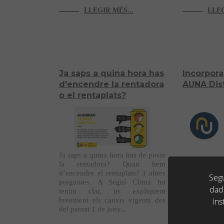
LLEGIR MÉS...
LLEG
Ja saps a quina hora has
Incorpora
d'encendre la rentadora
AUNA Dis
o el rentaplats?
Ja saps a quina hora has de posar
la rentadora? Quan hem
A p
d’encendre el rentaplats? I altres
Segu
del dia 1 d
preguntes. A Seguí Clima ho
dad
empresa pa
tenim clar, us expliquem
d'AUNA Distr
breument els canvis vigents des
ins
en l'à...
del passat 1 de juny...