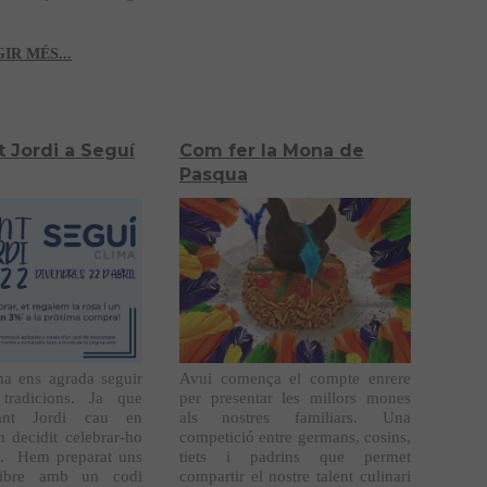
IR MÉS...
t Jordi a Seguí
Com fer la Mona de
Pasqua
a ens agrada seguir
Avui comença el compte enrere
 tradicions. Ja que
per presentar les millors mones
ant Jordi cau en
als nostres familiars. Una
m decidit celebrar-ho
competició entre germans, cosins,
s. Hem preparat uns
tiets i padrins que permet
libre amb un codi
compartir el nostre talent culinari