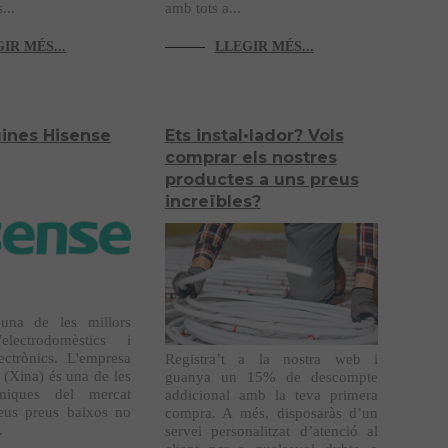
...
amb tots a...
IR MÉS...
LLEGIR MÉS...
ines Hisense
Ets instal•lador? Vols
comprar els nostres
productes a uns preus
increïbles?
una de les millors
electrodomèstics i
ectrònics. L'empresa
Registra’t a la nostra web i
(Xina) és una de les
guanya un 15% de descompte
iques del mercat
addicional amb la teva primera
seus preus baixos no
compra. A més, disposaràs d’un
.
servei personalitzat d’atenció al