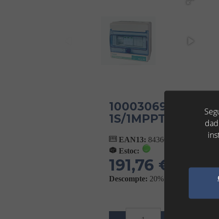
10003069 - CAIX
Segu
1S/1MPPT - TOSC
dad
ins
EAN13:
8436041057604
Estoc:
191,76 €
(IVA No Inclò
Descompte:
20%
Af