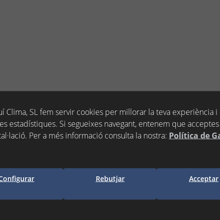
A PROTECCIO ECO-DC-1INV
í Clima, SL fem servir cookies per millorar la teva experiència i
ANO
es estadístiques. Si segueixes navegant, entenem que acceptes 
tal·lació. Per a més informació consulta la nostra:
Política de G
s)
Configurar
Rebutjar
Acceptar
egir a la cistella