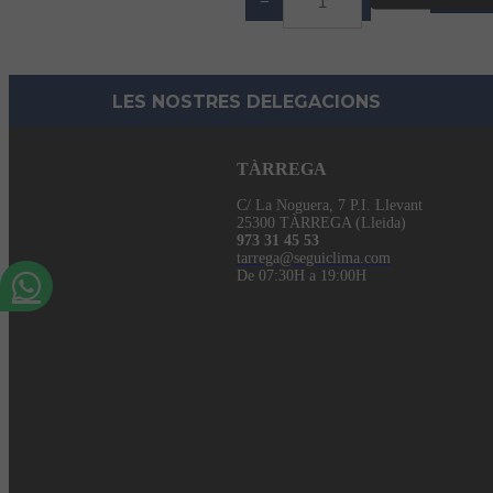
−
+
LES NOSTRES DELEGACIONS
TÀRREGA
C/ La Noguera, 7 P.I. Llevant
25300 TÀRREGA (Lleida)
973 31 45 53
tarrega@seguiclima.com
De 07:30H a 19:00H