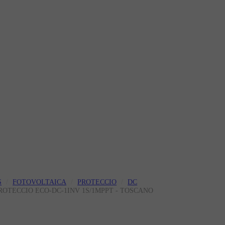
S
FOTOVOLTAICA
PROTECCIO
DC
 PROTECCIO ECO-DC-1INV 1S/1MPPT - TOSCANO