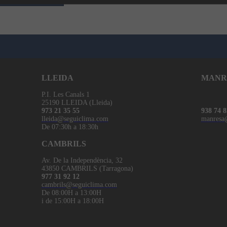
LLEIDA
MANR
P.I. Les Canals 1
25190 LLEIDA (Lleida)
973 21 35 55
938 74 8
lleida@seguiclima.com
manresa
De 07:30h a 18:30h
CAMBRILS
Av. De la Independència, 32
43850 CAMBRILS (Tarragona)
977 31 92 12
cambrils@seguiclima.com
De 08:00H a 13:00H
i de 15:00H a 18:00H