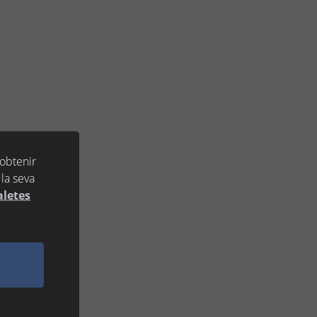
 obtenir
la seva
aletes