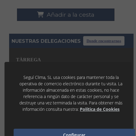
Añadir a la cesta
NUESTRAS DELEGACIONES
Donde encontrarnos
TÀRREGA
C/ La Noguera, 7 P.I. Llevant
25300 TÀRREGA (Lleida)
Seguí Clima, SL usa cookies para mantener toda la
973 31 45 53
operativa de comercio electrónico durante tu visita. La
tarrega@seguiclima.com
De 07:30H a 19:00H
información almacenada en estas cookies, no hace
referencia a ningún dato de carácter personal y se
LLEIDA
destruye una vez terminada la visita. Para obtener más
información consulta nuestra:
Política de Cookies
P.I. Les Canals 1
25190 LLEIDA (Lleida)
973 21 35 55
lleida@seguiclima.com
De 07:30h a 18:30h
Configurar