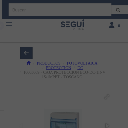
Toggle navigation
Toggle navi
0
PRODUCTOS
FOTOVOLTAICA
PROTECCION
DC
10003069 - CAJA PROTECCION ECO-DC-1INV
1S/1MPPT - TOSCANO