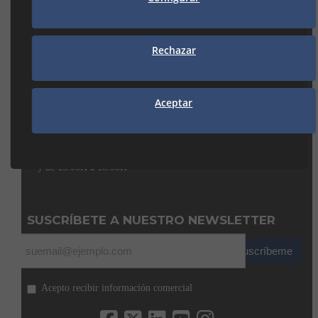
MANRESA
Rechazar
938 74 82 42
manresa@seguiclima.com
CAMBRILS
Aceptar
Av. De la Independència, 32
43850 CAMBRILS (Tarragona)
977 31 92 12
cambrils@seguiclima.com
De 08:00H a 13:00H
y de 15:00H a 18:00H
SUSCRÍBETE A NUESTRO NEWSLETTER
Suscríbeme
Acepto recibir información comercial