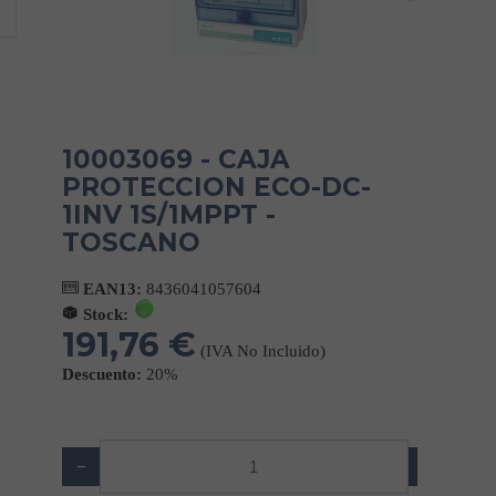
10003069 - CAJA
PROTECCION ECO-DC-
1INV 1S/1MPPT -
TOSCANO
EAN13:
8436041057604
Stock:
191,76 €
(IVA No Incluido)
Descuento:
20%
−
+