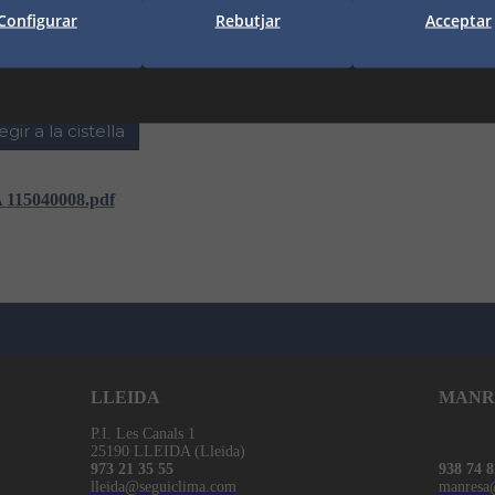
Configurar
Rebutjar
Acceptar
òs)
egir a la cistella
 115040008.pdf
LLEIDA
MANR
P.I. Les Canals 1
25190 LLEIDA (Lleida)
973 21 35 55
938 74 8
lleida@seguiclima.com
manresa