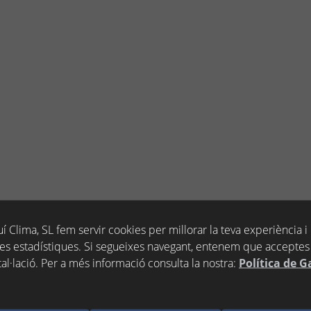
í Clima, SL fem servir cookies per millorar la teva experiència i
es estadístiques. Si segueixes navegant, entenem que acceptes 
ERA 2C SOBRE/E 790X500
tal·lació. Per a més informació consulta la nostra:
Política de G
 2C A/FORAT - TEKA