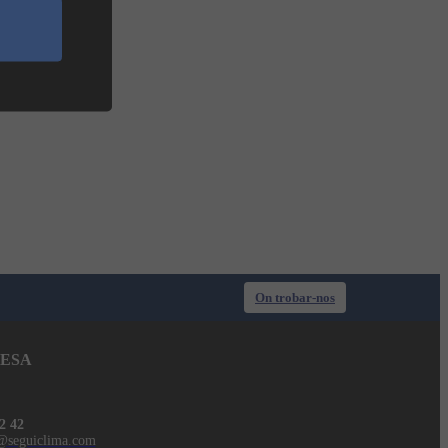
On trobar-nos
ESA
2 42
@seguiclima.com