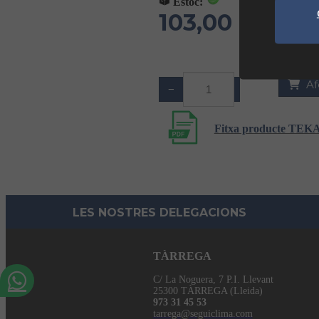
Estoc:
103,00 €
(IVA No Incl
Af
−
+
Fitxa producte TEKA
LES NOSTRES DELEGACIONS
TÀRREGA
C/ La Noguera, 7 P.I. Llevant
25300 TÀRREGA (Lleida)
973 31 45 53
tarrega@seguiclima.com