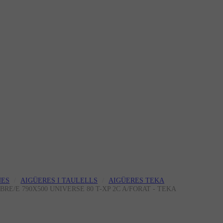
NES
AIGÜERES I TAULELLS
AIGÜERES TEKA
OBRE/E 790X500 UNIVERSE 80 T-XP 2C A/FORAT - TEKA