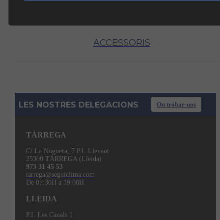
ACCESSORIS
LES NOSTRES DELEGACIONS
On trobar-nos
TÀRREGA
C/ La Noguera, 7 P.I. Llevant
25300 TÀRREGA (Lleida)
973 31 45 53
tarrega@seguiclima.com
De 07:30H a 19:00H
LLEIDA
P.I. Les Canals 1