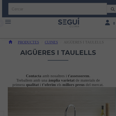
Toggle navigation
Toggle 
0
PRODUCTES
CUINES
AIGÜERES I TAULELLS
AIGÜERES I TAULELLS
Contacta
amb nosaltres i
t'assessorem
.
Treballem amb una
àmplia
varietat
de materials de
primera
qualitat
i
t’oferim
els
millors
preus
del mercat.