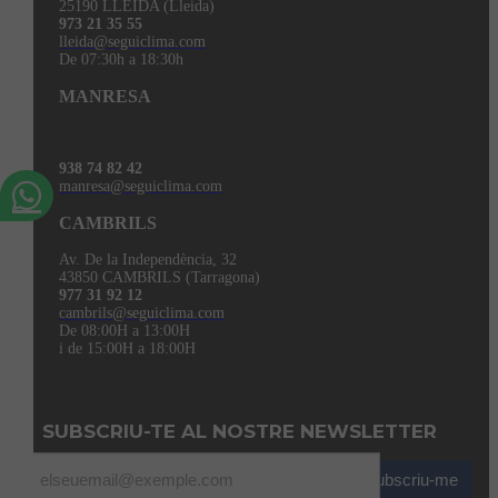
25190 LLEIDA (Lleida)
973 21 35 55
lleida@seguiclima.com
De 07:30h a 18:30h
MANRESA
938 74 82 42
manresa@seguiclima.com
CAMBRILS
Av. De la Independència, 32
43850 CAMBRILS (Tarragona)
977 31 92 12
cambrils@seguiclima.com
De 08:00H a 13:00H
i de 15:00H a 18:00H
SUBSCRIU-TE AL NOSTRE NEWSLETTER
Subscriu-me