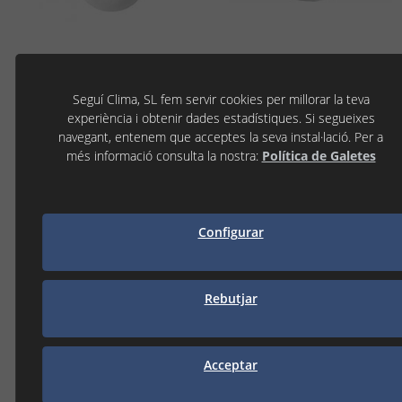
Seguí Clima, SL fem servir cookies per millorar la teva
DESGUAS
experiència i obtenir dades estadístiques. Si segueixes
navegant, entenem que acceptes la seva instal·lació. Per a
més informació consulta la nostra:
Política de Galetes
Configurar
Rebutjar
Acceptar