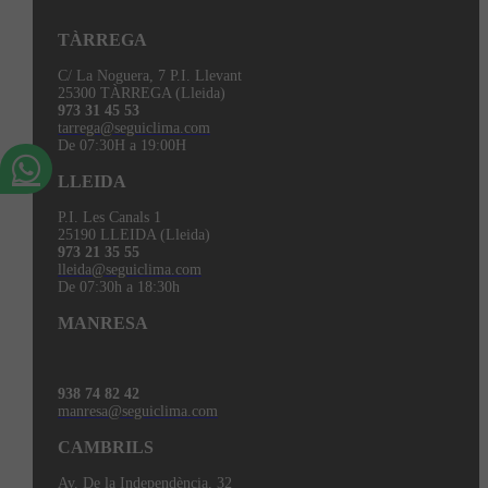
TÀRREGA
C/ La Noguera, 7 P.I. Llevant
25300 TÀRREGA (Lleida)
973 31 45 53
tarrega@seguiclima.com
De 07:30H a 19:00H
LLEIDA
P.I. Les Canals 1
25190 LLEIDA (Lleida)
973 21 35 55
lleida@seguiclima.com
De 07:30h a 18:30h
MANRESA
938 74 82 42
manresa@seguiclima.com
CAMBRILS
Av. De la Independència, 32