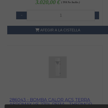
3.020,00 €
( IVA No Inclòs )
−
+
AFEGIR A LA CISTELLA
286043 - BOMBA CALOR ACS TERRA
AEROMAX VS 270L R513A - THERMOR