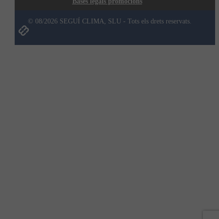
Bases legals promocions
© 08/2026 SEGUÍ CLIMA, SLU - Tots els drets reservats.