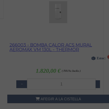
266003 - BOMBA CALOR ACS MURAL
AEROMAX VM 130L - THERMOR
Estoc:
1.820,00 €
( IVA No Inclòs )
−
+
AFEGIR A LA CISTELLA