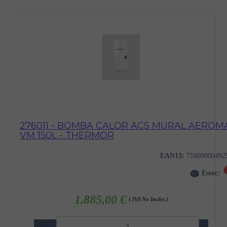
276011 - BOMBA CALOR ACS MURAL AEROM
VM 150L - THERMOR
EAN13:
71000000492
Estoc:
1.885,00 €
( IVA No Inclòs )