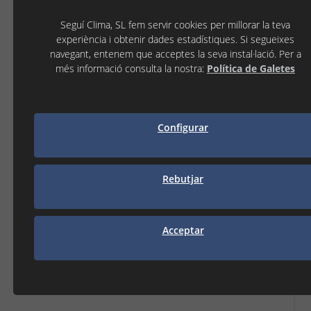
Estoc:
Seguí Clima, SL fem servir cookies per millorar la teva
experiència i obtenir dades estadístiques. Si segueixes
3.090,00 €
( IVA No Inclòs )
navegant, entenem que acceptes la seva instal·lació. Per a
més informació consulta la nostra:
Política de Galetes
−
+
Configurar
AFEGIR A LA CISTELLA
Rebutjar
Acceptar