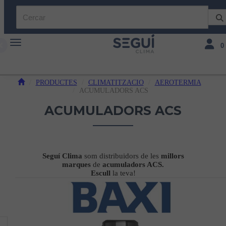
Toggle navigation
Toggle 
0
PRODUCTES
CLIMATITZACIO
AEROTERMIA
ACUMULADORS ACS
ACUMULADORS ACS
Seguí Clima
som distribuidors de les
millors
marques
de
acumuladors ACS.
Escull
la teva!