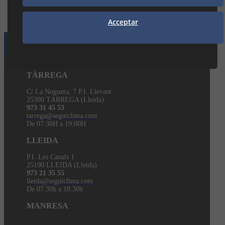
Acceptar
LES NOSTRES DELEGACIONS
On trobar-nos
TÀRREGA
C/ La Noguera, 7 P.I. Llevant
25300 TÀRREGA (Lleida)
973 31 45 53
tarrega@seguiclima.com
De 07:30H a 19:00H
LLEIDA
P.I. Les Canals 1
25190 LLEIDA (Lleida)
973 21 35 55
lleida@seguiclima.com
De 07:30h a 18:30h
MANRESA