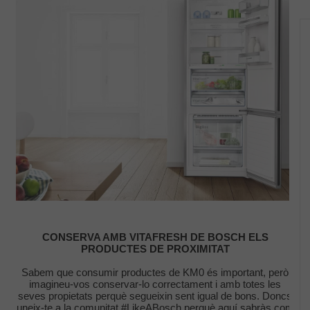
 UN BON
Vitroceràmica o inducció: quina opció és la millor per a
cuina
s que pots
Quin sistema de cuina triar?
28-04-2026
CONSERVA AMB VITAFRESH DE BOSCH ELS
PRODUCTES DE PROXIMITAT
Sabem que consumir productes de KM0 és important, però
imagineu-vos conservar-lo correctament i amb totes les
seves propietats perquè segueixin sent igual de bons. Doncs
uneix-te a la comunitat #LikeABosch perquè aquí sabràs com