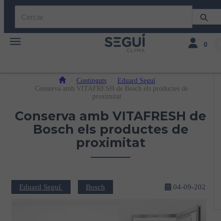
Toggle navigation
Toggle navi
0
Continguts
Eduard Seguí
Conserva amb VITAFRESH de Bosch els productes de
proximitat
Conserva amb VITAFRESH de
Bosch els productes de
proximitat
Eduard Seguí
Bosch
04-09-2023