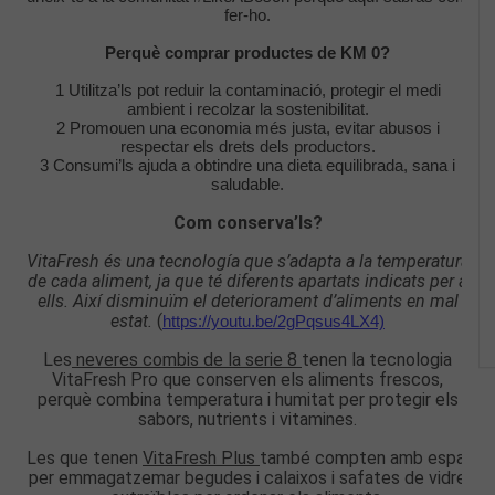
fer-ho.
Perquè comprar productes de KM 0?
1 Utilitza’ls pot reduir la contaminació, protegir el medi
ambient i recolzar la sostenibilitat.
2 Promouen una economia més justa, evitar abusos i
respectar els drets dels productors.
3 Consumi’ls ajuda a obtindre una dieta equilibrada, sana i
saludable.
Com conserva’ls?
VitaFresh és una tecnología que s’adapta a la temperatura
de cada aliment, ja que té diferents apartats indicats per a
ells. Així disminuïm el deteriorament d’aliments en mal
estat.
(
https://youtu.be/2gPqsus4LX4)
Les
neveres combis de la serie 8
tenen la tecnologia
VitaFresh Pro que conserven els aliments frescos,
perquè combina temperatura i humitat per protegir els
sabors, nutrients i vitamines.
Les que tenen
VitaFresh Plus
també compten amb espai
per emmagatzemar begudes i calaixos i safates de vidre