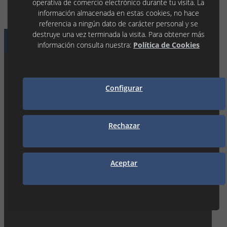
operativa de comercio electrónico durante tu visita. La
información almacenada en estas cookies, no hace
referencia a ningún dato de carácter personal y se
destruye una vez terminada la visita. Para obtener más
NUESTRAS DELEGACIONES
Donde encontrarnos
información consulta nuestra:
Política de Cookies
TÀRREGA
Configurar
C/ La Noguera, 7 P.I. Llevant
25300 TÀRREGA (Lleida)
973 31 45 53
tarrega@seguiclima.com
De 07:30H a 19:00H
Rechazar
LLEIDA
P.I. Les Canals 1
Aceptar
25190 LLEIDA (Lleida)
973 21 35 55
lleida@seguiclima.com
De 07:30h a 18:30h
MANRESA