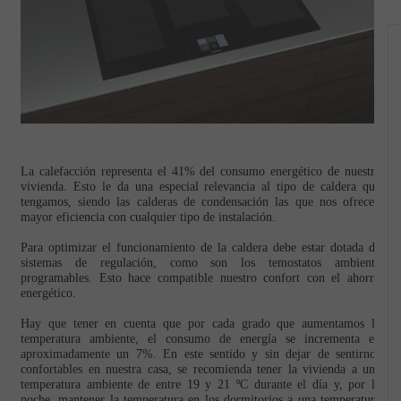
La calefacción representa el 41% del consumo energético de nuestra
vivienda. Esto le da una especial relevancia al tipo de caldera que
tengamos, siendo las calderas de condensación las que nos ofrecen
mayor eficiencia con cualquier tipo de instalación.
Para optimizar el funcionamiento de la caldera debe estar dotada de
sistemas de regulación, como son los temostatos ambiente
aislamiento
Vidriocerámica o inducción: ¿qué opción es mejor 
programables. Esto hace compatible nuestro confort con el ahorro
cocina?
energético.
ersiones
¿Qué sistema elegir para tu cocina?
28-04-2026
Hay que tener en cuenta que por cada grado que aumentamos la
temperatura ambiente, el consumo de energía se incrementa en
aproximadamente un 7%. En este sentido y sin dejar de sentirnos
confortables en nuestra casa, se recomienda tener la vivienda a una
temperatura ambiente de entre 19 y 21 ºC durante el día y, por la
noche, mantener la temperatura en los dormitorios a una temperatura