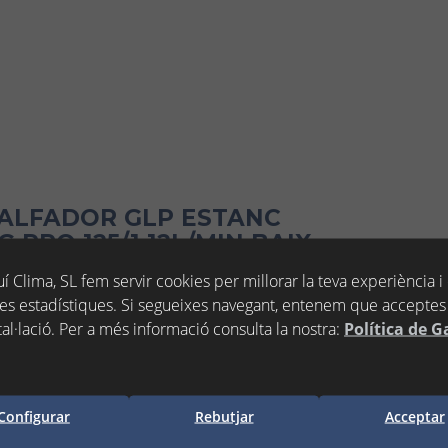
CALFADOR GLP ESTANC
PRO 125/1 12L/MIN BAIX
í Clima, SL fem servir cookies per millorar la teva experiència i
es estadístiques. Si segueixes navegant, entenem que acceptes 
tal·lació. Per a més informació consulta la nostra:
Política de G
clòs)
Configurar
Rebutjar
Acceptar