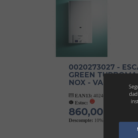
0020273027 - ES
GREEN TURBOMAG 
NOX - VAILLANT
Segu
dad
EAN13:
4024074871867
ins
Estoc:
860,00 €
(IVA No In
Descompte:
10%