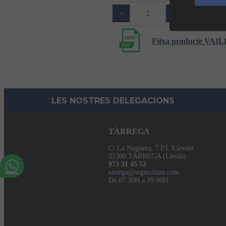
Af
−
+
Fitxa producte VA
LES NOSTRES DELEGACIONS
TÀRREGA
C/ La Noguera, 7 P.I. Llevant
25300 TÀRREGA (Lleida)
973 31 45 53
tarrega@seguiclima.com
De 07:30H a 19:00H