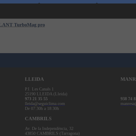
egir a la cistella
ILLANT TurboMag pro
LLEIDA
MANR
P.I. Les Canals 1
25190 LLEIDA (Lleida)
973 21 35 55
938 74 8
lleida@seguiclima.com
manresa
De 07:30h a 18:30h
CAMBRILS
Av. De la Independència, 32
43850 CAMBRILS (Tarragona)