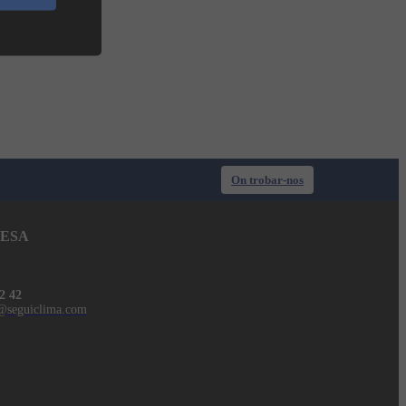
On trobar-nos
ESA
2 42
@seguiclima.com