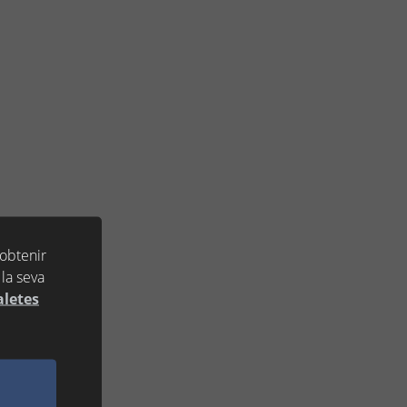
 obtenir
la seva
aletes