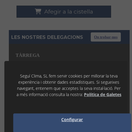
Afegir a la cistella
LES NOSTRES DELEGACIONS
On trobar-nos
TÀRREGA
C/ La Noguera, 7 P.I. Llevant
25300 TÀRREGA (Lleida)
973 31 45 53
Seguí Clima, SL fem servir cookies per millorar la teva
tarrega@seguiclima.com
experiència i obtenir dades estadístiques. Si segueixes
De 07:30H a 19:00H
navegant, entenem que acceptes la seva instal·lació. Per
LLEIDA
a més informació consulta la nostra:
Política de Galetes
P.I. Les Canals 1
25190 LLEIDA (Lleida)
973 21 35 55
lleida@seguiclima.com
Configurar
De 07:30h a 18:30h
MANRESA