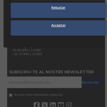
Rebutjar
938 74 82 42
manresa@seguiclima.com
Acceptar
CAMBRILS
Av. De la Independència, 32
43850 CAMBRILS (Tarragona)
977 31 92 12
cambrils@seguiclima.com
De 08:00H a 13:00H
i de 15:00H a 18:00H
SUBSCRIU-TE AL NOSTRE NEWSLETTER
Subscriu-me
Accepto rebre informació comercial