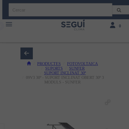
Toggle navigation
Toggle navi
0
PRODUCTES
FOTOVOLTAICA
SUPORTS
SUNFER
SUPORT INCLINAT 30º
09V3 30º - SUPORT INCLINAT OBERT 30º 3
MODULS - SUNFER