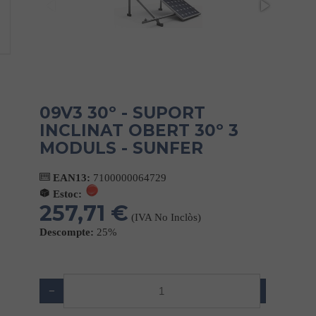
09V3 30º - SUPORT
INCLINAT OBERT 30º 3
MODULS - SUNFER
EAN13:
7100000064729
Estoc:
257,71 €
(IVA No Inclòs)
Descompte:
25%
−
+