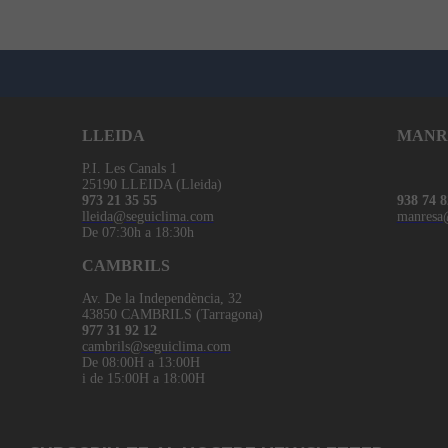
LLEIDA
MANR
P.I. Les Canals 1
25190 LLEIDA (Lleida)
973 21 35 55
938 74 8
lleida@seguiclima.com
manresa
De 07:30h a 18:30h
CAMBRILS
Av. De la Independència, 32
43850 CAMBRILS (Tarragona)
977 31 92 12
cambrils@seguiclima.com
De 08:00H a 13:00H
i de 15:00H a 18:00H