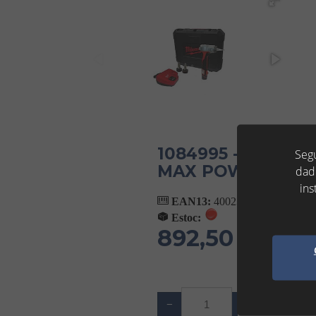
1084995 - MAQUI
Segu
MAX POWER - U
dad
ins
EAN13:
4002395148875
Estoc:
892,50 €
(IVA No Inc
Af
−
+