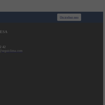
On trobar-nos
ESA
2 42
@seguiclima.com