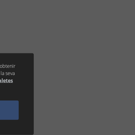
 obtenir
la seva
aletes