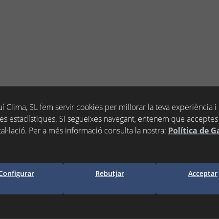
NA EXPANDIDORA M12
í Clima, SL fem servir cookies per millorar la teva experiència i
PONOR
es estadístiques. Si segueixes navegant, entenem que acceptes 
tal·lació. Per a més informació consulta la nostra:
Política de G
lòs)
Configurar
Rebutjar
Acceptar
egir a la cistella