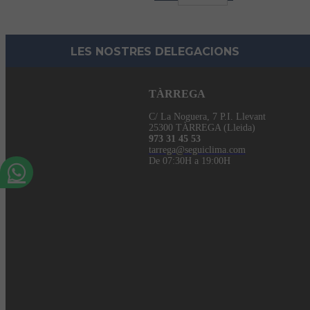
LES NOSTRES DELEGACIONS
TÀRREGA
C/ La Noguera, 7 P.I. Llevant
25300 TÀRREGA (Lleida)
973 31 45 53
tarrega@seguiclima.com
De 07:30H a 19:00H