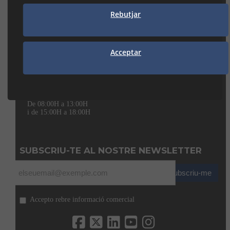
Rebutjar
938 74 82 42
manresa@seguiclima.com
Acceptar
CAMBRILS
Av. De la Independència, 32
43850 CAMBRILS (Tarragona)
977 31 92 12
cambrils@seguiclima.com
De 08:00H a 13:00H
i de 15:00H a 18:00H
SUBSCRIU-TE AL NOSTRE NEWSLETTER
Subscriu-me
Accepto rebre informació comercial