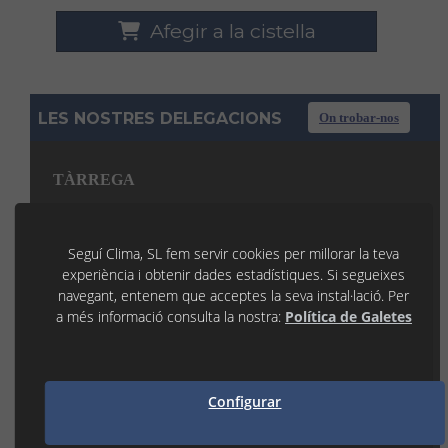
Afegir a la cistella
LES NOSTRES DELEGACIONS
On trobar-nos
TÀRREGA
C/ La Noguera, 7 P.I. Llevant
25300 TÀRREGA (Lleida)
973 31 45 53
Seguí Clima, SL fem servir cookies per millorar la teva
tarrega@seguiclima.com
experiència i obtenir dades estadístiques. Si segueixes
De 07:30H a 19:00H
navegant, entenem que acceptes la seva instal·lació. Per
LLEIDA
a més informació consulta la nostra:
Política de Galetes
P.I. Les Canals 1
25190 LLEIDA (Lleida)
973 21 35 55
lleida@seguiclima.com
Configurar
De 07:30h a 18:30h
MANRESA