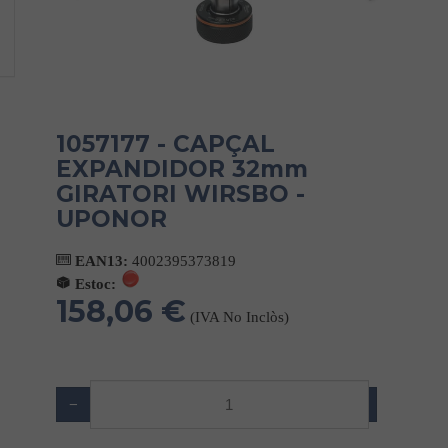
1057177 - CAPÇAL
EXPANDIDOR 32mm
GIRATORI WIRSBO -
UPONOR
EAN13:
4002395373819
Estoc:
158,06 €
(IVA No Inclòs)
−
+