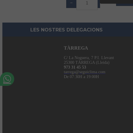
Af
−
+
LES NOSTRES DELEGACIONS
TÀRREGA
C/ La Noguera, 7 P.I. Llevant
25300 TÀRREGA (Lleida)
973 31 45 53
tarrega@seguiclima.com
De 07:30H a 19:00H