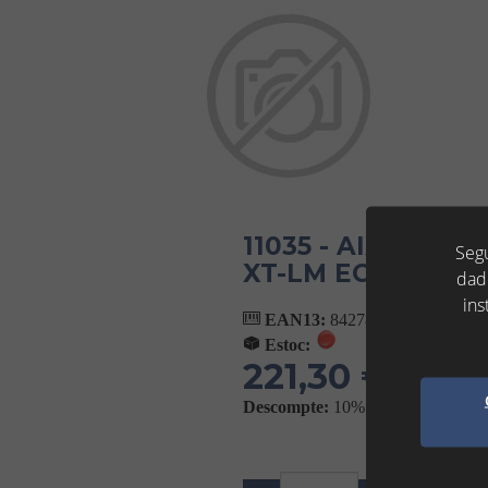
11035 - AIXETA 
Segu
XT-LM ECO - PRE
dad
ins
EAN13:
8427838110350
Estoc:
221,30 €
(IVA No Incl
Descompte:
10%