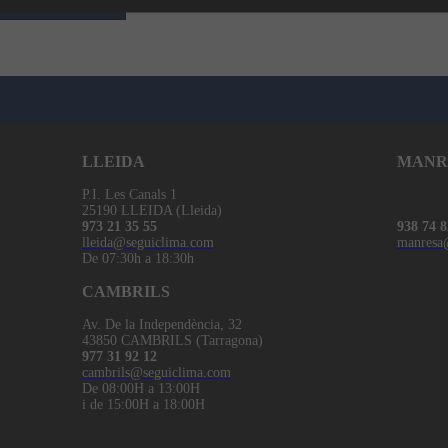
egir a la cistella
LLEIDA
MANR
P.I. Les Canals 1
25190 LLEIDA (Lleida)
973 21 35 55
938 74 8
lleida@seguiclima.com
manresa
De 07:30h a 18:30h
CAMBRILS
Av. De la Independència, 32
43850 CAMBRILS (Tarragona)
977 31 92 12
cambrils@seguiclima.com
De 08:00H a 13:00H
i de 15:00H a 18:00H