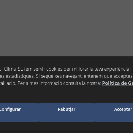
TEMPORITZADA LAVABO
í Clima, SL fem servir cookies per millorar la teva experiència i
STO
es estadístiques. Si segueixes navegant, entenem que acceptes 
tal·lació. Per a més informació consulta la nostra:
Política de G
òs)
Configurar
Rebutjar
Acceptar