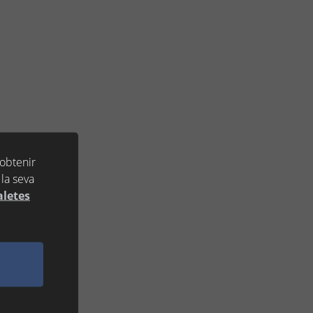
 obtenir
la seva
aletes