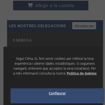
Afegir a la cistella
LES NOSTRES DELEGACIONS
On trobar-nos
TÀRREGA
C/ La Noguera, 7 P.I. Llevant
25300 TÀRREGA (Lleida)
973 31 45 53
Seguí Clima, SL fem servir cookies per millorar la teva
tarrega@seguiclima.com
De 07:30H a 19:00H
experiència i obtenir dades estadístiques. Si segueixes
navegant, entenem que acceptes la seva instal·lació. Per
LLEIDA
a més informació consulta la nostra:
Política de Galetes
P.I. Les Canals 1
25190 LLEIDA (Lleida)
973 21 35 55
lleida@seguiclima.com
Configurar
De 07:30h a 18:30h
MANRESA