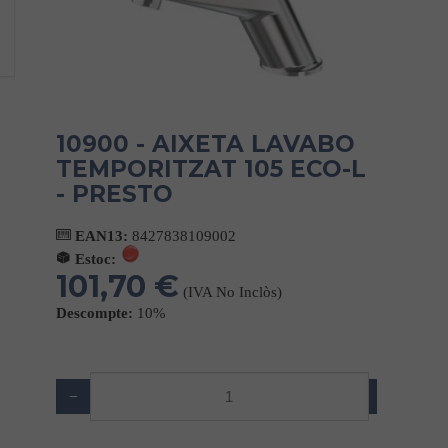
10900 - AIXETA LAVABO
TEMPORITZAT 105 ECO-L
- PRESTO
EAN13:
8427838109002
Estoc:
101,70 €
(IVA No Inclòs)
Descompte:
10%
−
+