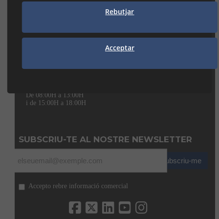
Rebutjar
938 74 82 42
manresa@seguiclima.com
Acceptar
CAMBRILS
Av. De la Independència, 32
43850 CAMBRILS (Tarragona)
977 31 92 12
cambrils@seguiclima.com
De 08:00H a 13:00H
i de 15:00H a 18:00H
SUBSCRIU-TE AL NOSTRE NEWSLETTER
Subscriu-me
Accepto rebre informació comercial