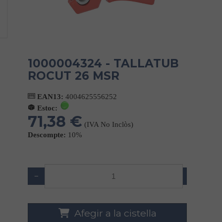
1000004324 - TALLATUB
ROCUT 26 MSR
EAN13:
4004625556252
Estoc:
71,38 €
(IVA No Inclòs)
Descompte:
10%
−
+
Afegir a la cistella