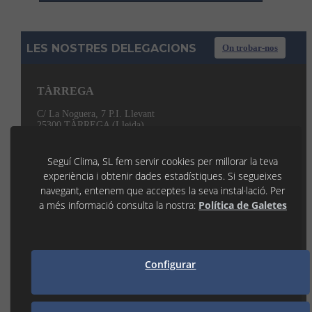
LES NOSTRES DELEGACIONS
On trobar-nos
TÀRREGA
C/ La Noguera, 7 P.I. Llevant
25300 TÀRREGA (Lleida)
973 31 45 53
tarrega@seguiclima.com
De 07:30H a 19:00H
Seguí Clima, SL fem servir cookies per millorar la teva
experiència i obtenir dades estadístiques. Si segueixes
LLEIDA
navegant, entenem que acceptes la seva instal·lació. Per
a més informació consulta la nostra:
Política de Galetes
P.I. Les Canals 1
25190 LLEIDA (Lleida)
973 21 35 55
lleida@seguiclima.com
De 07:30h a 18:30h
Configurar
MANRESA