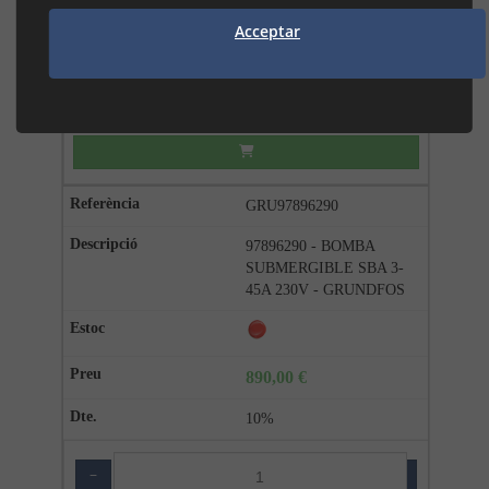
Acceptar
15%
−
+
GRU97896290
97896290 - BOMBA
SUBMERGIBLE SBA 3-
45A 230V - GRUNDFOS
890,00 €
10%
−
+