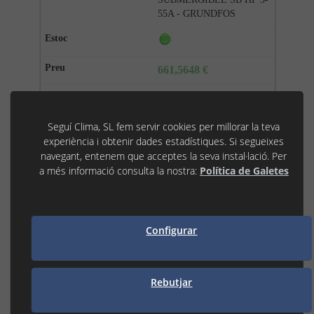
55A - GRUNDFOS
661,5648 €
15%
Seguí Clima, SL fem servir cookies per millorar la teva
−
+
experiència i obtenir dades estadístiques. Si segueixes
navegant, entenem que acceptes la seva instal·lació. Per
a més informació consulta la nostra:
Política de Galetes
GRU99386067
Configurar
99386067 - BOMBA
SUBMERGIBLE SB HF 5-
70A - GRUNDFOS
Rebutjar
749,1744 €