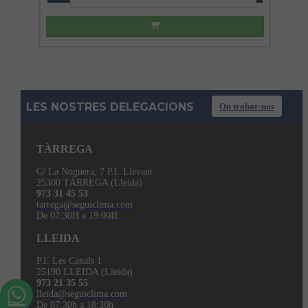
LES NOSTRES DELEGACIONS
On trobar-nos
TÀRREGA
C/ La Noguera, 7 P.I. Llevant
25300 TÀRREGA (Lleida)
973 31 45 53
tarrega@seguiclima.com
De 07:30H a 19:00H
LLEIDA
P.I. Les Canals 1
25190 LLEIDA (Lleida)
973 21 35 55
lleida@seguiclima.com
De 07:30h a 18:30h