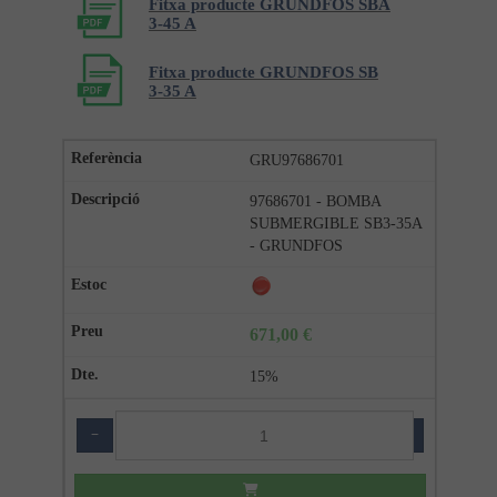
Fitxa producte GRUNDFOS SBA
3-45 A
Fitxa producte GRUNDFOS SB
3-35 A
GRU97686701
97686701 - BOMBA
SUBMERGIBLE SB3-35A
- GRUNDFOS
671,00 €
15%
−
+