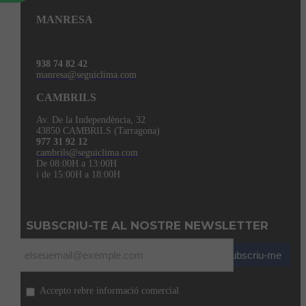
MANRESA
938 74 82 42
manresa@seguiclima.com
CAMBRILS
Av. De la Independència, 32
43850 CAMBRILS (Tarragona)
977 31 92 12
cambrils@seguiclima.com
De 08:00H a 13:00H
i de 15:00H a 18:00H
SUBSCRIU-TE AL NOSTRE NEWSLETTER
Subscriu-me
Accepto rebre informació comercial