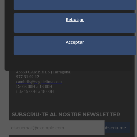
973 21 35 55
lleida@seguiclima.com
De 07:30h a 18:30h
Rebutjar
MANRESA
Acceptar
938 74 82 42
manresa@seguiclima.com
CAMBRILS
Av. De la Independència, 32
43850 CAMBRILS (Tarragona)
977 31 92 12
cambrils@seguiclima.com
De 08:00H a 13:00H
i de 15:00H a 18:00H
SUBSCRIU-TE AL NOSTRE NEWSLETTER
Subscriu-me