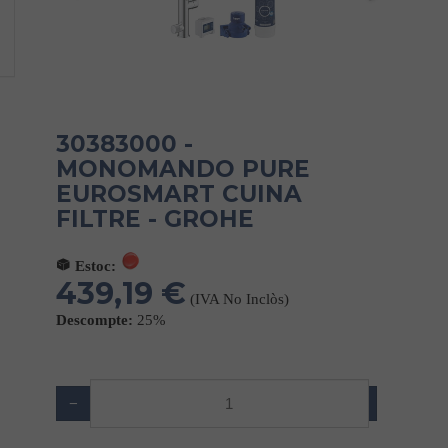
30383000 -
MONOMANDO PURE
EUROSMART CUINA
FILTRE - GROHE
Estoc:
439,19 €
(IVA No Inclòs)
Descompte:
25%
−
+