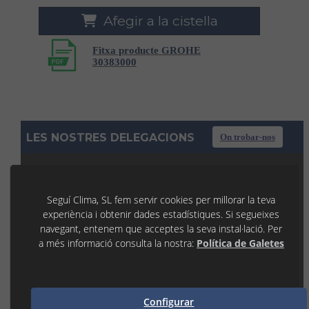
Afegir a la cistella
Fitxa producte GROHE
30383000
LES NOSTRES DELEGACIONS
On trobar-nos
TÀRREGA
Seguí Clima, SL fem servir cookies per millorar la teva
C/ La Noguera, 7 P.I. Llevant
experiència i obtenir dades estadístiques. Si segueixes
25300 TÀRREGA (Lleida)
973 31 45 53
navegant, entenem que acceptes la seva instal·lació. Per
tarrega@seguiclima.com
a més informació consulta la nostra:
Política de Galetes
De 07:30H a 19:00H
LLEIDA
P.I. Les Canals 1
Configurar
25190 LLEIDA (Lleida)