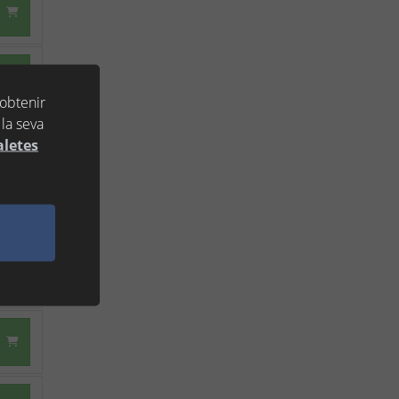
 obtenir
la seva
aletes