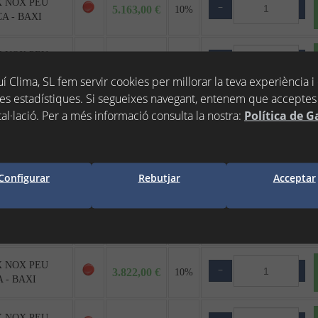
X NOX PEU
−
+
5.163,00 €
10%
A - BAXI
X NOX PEU
−
+
5.883,00 €
10%
A - BAXI
í Clima, SL fem servir cookies per millorar la teva experiència i
es estadístiques. Si segueixes navegant, entenem que acceptes 
X NOX PEU
tal·lació. Per a més informació consulta la nostra:
Política de G
−
+
2.835,00 €
10%
 - BAXI
X NOX PEU
−
+
3.064,00 €
10%
 - BAXI
Configurar
Rebutjar
Acceptar
X NOX PEU
−
+
3.338,00 €
10%
 - BAXI
X NOX PEU
−
+
3.822,00 €
10%
 - BAXI
X NOX PEU