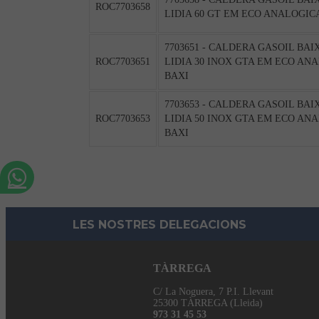
ROC7703658
LIDIA 60 GT EM ECO ANALOGICA
7703651 - CALDERA GASOIL BAI
ROC7703651
LIDIA 30 INOX GTA EM ECO ANA
BAXI
7703653 - CALDERA GASOIL BAI
ROC7703653
LIDIA 50 INOX GTA EM ECO ANA
BAXI
LES NOSTRES DELEGACIONS
TÀRREGA
C/ La Noguera, 7 P.I. Llevant
25300 TÀRREGA (Lleida)
973 31 45 53