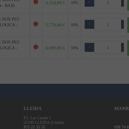
−
+
4.334,00 €
10%
 - BAXI
X NOX PEU
−
+
5.778,00 €
LOGICA -
10%
X NOX PEU
−
+
6.989,00 €
LOGICA -
10%
LLEIDA
MANR
P.I. Les Canals 1
25190 LLEIDA (Lleida)
973 21 35 55
938 74 8