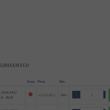
XI LIDIA EM ECO
Estoc
Preu
Dte.
X NOX PEU
−
+
4.950,00 €
10%
A - BAX