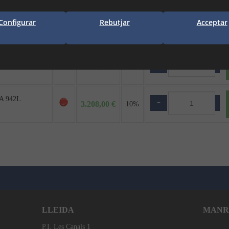
Configurar
Rebutjar
Acceptar
−
+
883,00 €
140-IN - BAXI
10%
−
+
1.291,00 €
370-IN - BAXI
10%
 942L.
−
+
3.208,00 €
10%
LLEIDA
MANR
P.I. Les Canals 1