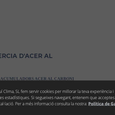
RCIA D'ACER AL
BAXI ACUMULADORS ACER AL CARBONI
í Clima, SL fem servir cookies per millorar la teva experiència i
Estoc
Preu
Dte.
es estadístiques. Si segueixes navegant, entenem que acceptes 
tal·lació. Per a més informació consulta la nostra:
Política de G
IA 50L. ASA
−
+
707,00 €
10%