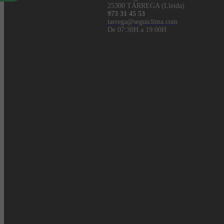
25300 TÀRREGA (Lleida)
973 31 45 53
tarrega@seguiclima.com
De 07:30H a 19:00H