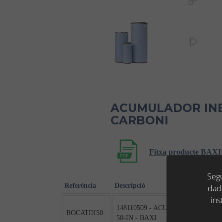
ACUMULADOR INE
CARBONI
Fitxa producte 
Segu
Referència
Descripció
dad
ins
148110509 - ACUMULADOR INERC
ROCATDI50
50-IN - BAXI