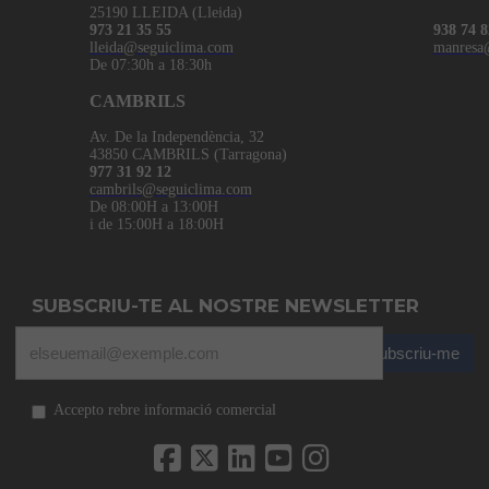
25190 LLEIDA (Lleida)
973 21 35 55
938 74 8
lleida@seguiclima.com
manresa
De 07:30h a 18:30h
CAMBRILS
Av. De la Independència, 32
43850 CAMBRILS (Tarragona)
977 31 92 12
cambrils@seguiclima.com
De 08:00H a 13:00H
i de 15:00H a 18:00H
SUBSCRIU-TE AL NOSTRE NEWSLETTER
Subscriu-me
Accepto rebre informació comercial