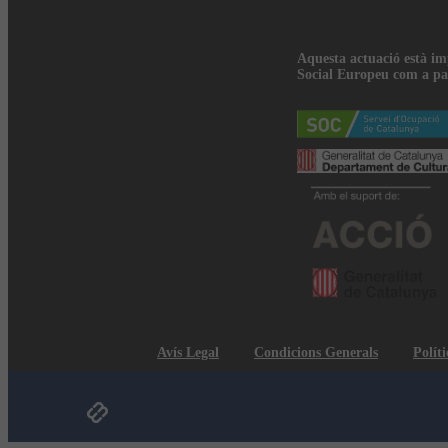
Aquesta actuació està i
Social Europeu com a pa
Avís Legal
Condicions Generals
Políti