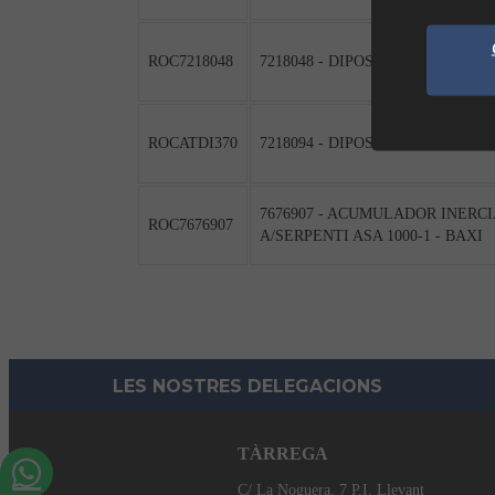
ROC7218048
7218048 - DIPOSIT INERCIA ASA 
ROCATDI370
7218094 - DIPOSIT INERCIA ASA 
7676907 - ACUMULADOR INERCIA
ROC7676907
A/SERPENTI ASA 1000-1 - BAXI
LES NOSTRES DELEGACIONS
TÀRREGA
C/ La Noguera, 7 P.I. Llevant