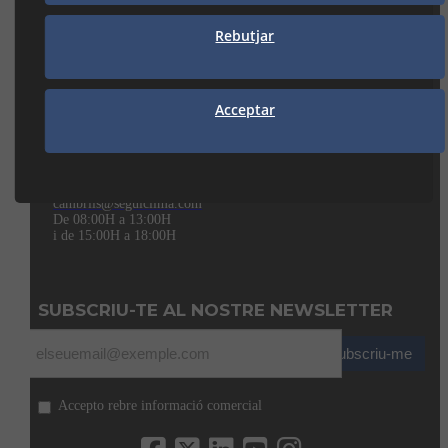
MANRESA
Rebutjar
938 74 82 42
manresa@seguiclima.com
Acceptar
CAMBRILS
Av. De la Independència, 32
43850 CAMBRILS (Tarragona)
977 31 92 12
cambrils@seguiclima.com
De 08:00H a 13:00H
i de 15:00H a 18:00H
SUBSCRIU-TE AL NOSTRE NEWSLETTER
Subscriu-me
Accepto rebre informació comercial