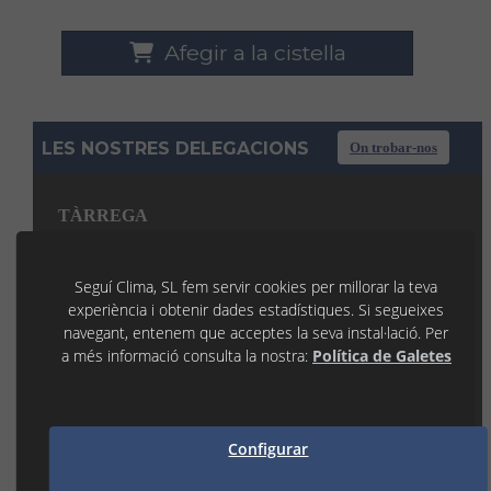
Afegir a la cistella
LES NOSTRES DELEGACIONS
On trobar-nos
TÀRREGA
C/ La Noguera, 7 P.I. Llevant
25300 TÀRREGA (Lleida)
Seguí Clima, SL fem servir cookies per millorar la teva
973 31 45 53
tarrega@seguiclima.com
experiència i obtenir dades estadístiques. Si segueixes
De 07:30H a 19:00H
navegant, entenem que acceptes la seva instal·lació. Per
a més informació consulta la nostra:
Política de Galetes
LLEIDA
P.I. Les Canals 1
25190 LLEIDA (Lleida)
973 21 35 55
Configurar
lleida@seguiclima.com
De 07:30h a 18:30h