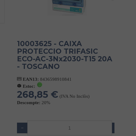
10003625 - CAIXA
PROTECCIO TRIFASIC
ECO-AC-3Nx2030-T15 20A
- TOSCANO
EAN13:
8436598910841
Estoc:
268,85 €
(IVA No Inclòs)
Descompte:
20%
−
+