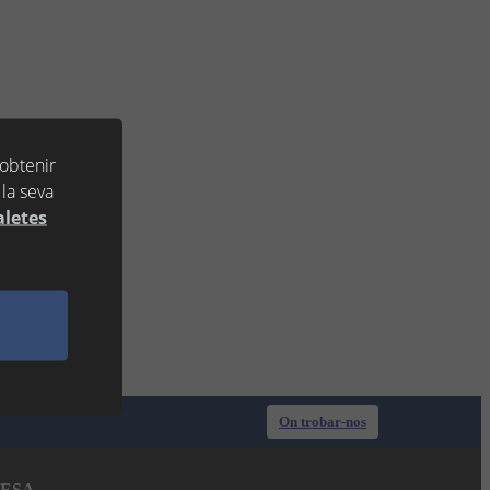
 obtenir
la seva
aletes
On trobar-nos
ESA