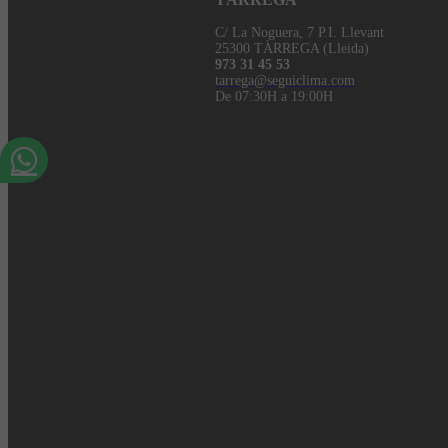
C/ La Noguera, 7 P.I. Llevant
25300 TÀRREGA (Lleida)
973 31 45 53
tarrega@seguiclima.com
De 07:30H a 19:00H