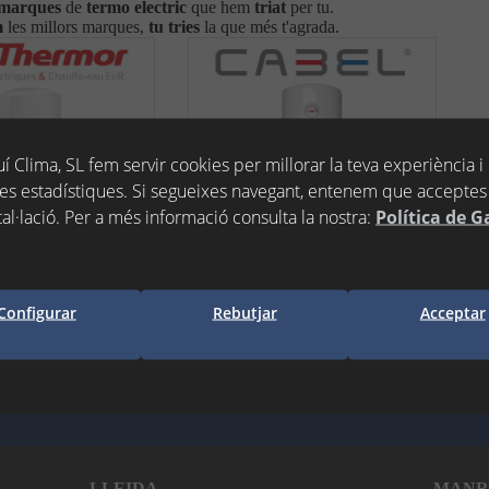
marques
de
termo electric
que hem
triat
per tu.
m
les millors marques,
tu tries
la que més t'agrada.
í Clima, SL fem servir cookies per millorar la teva experiència i
es estadístiques. Si segueixes navegant, entenem que acceptes 
tal·lació. Per a més informació consulta la nostra:
Política de G
THERMOR
CABEL
Configurar
Rebutjar
Acceptar
LLEIDA
MANR