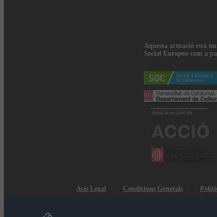
Aquesta actuació està i
Social Europeu com a pa
Avís Legal
Condicions Generals
Políti