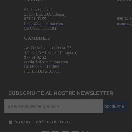
P.I. Les Canals 1
25190 LLEIDA (Lleida)
973 21 35 55
938 74 8
lleida@seguiclima.com
manresa
De 07:30h a 18:30h
CAMBRILS
Av. De la Independència, 32
43850 CAMBRILS (Tarragona)
977 31 92 12
cambrils@seguiclima.com
De 08:00H a 13:00H
i de 15:00H a 18:00H
SUBSCRIU-TE AL NOSTRE NEWSLETTER
Subscriu-me
Accepto rebre informació comercial