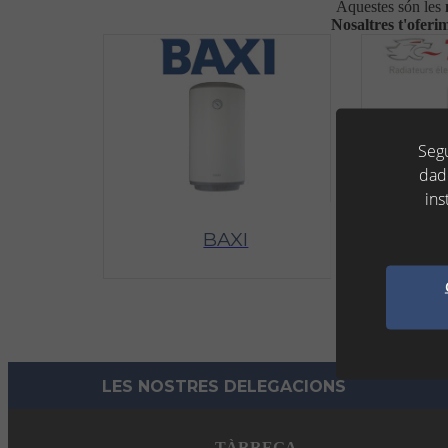
Aquestes són les
Nosaltres
t'oferi
Segu
dad
ins
BAXI
LES NOSTRES DELEGACIONS
TÀRREGA