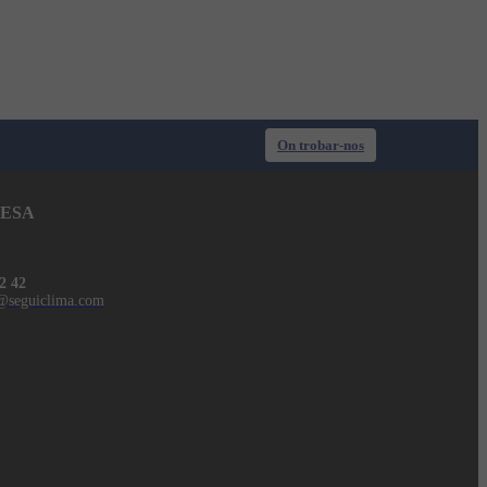
On trobar-nos
ESA
2 42
@seguiclima.com