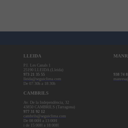
LLEIDA
MANR
P.I. Les Canals 1
25190 LLEIDA (Lleida)
973 21 35 55
938 74 8
lleida@seguiclima.com
manresa
De 07:30h a 18:30h
CAMBRILS
Av. De la Independència, 32
43850 CAMBRILS (Tarragona)
977 31 92 12
cambrils@seguiclima.com
De 08:00H a 13:00H
i de 15:00H a 18:00H