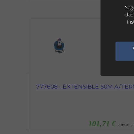
Segu
dad
ins
777608 - EXTENSIBLE 50M A/TER
101,71 €
( IVA No In