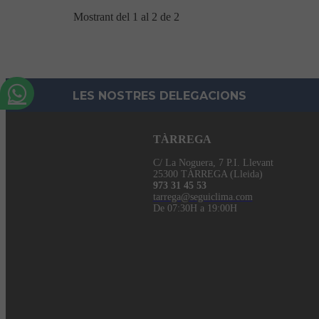
Mostrant del 1 al 2 de 2
LES NOSTRES DELEGACIONS
TÀRREGA
C/ La Noguera, 7 P.I. Llevant
25300 TÀRREGA (Lleida)
973 31 45 53
tarrega@seguiclima.com
De 07:30H a 19:00H