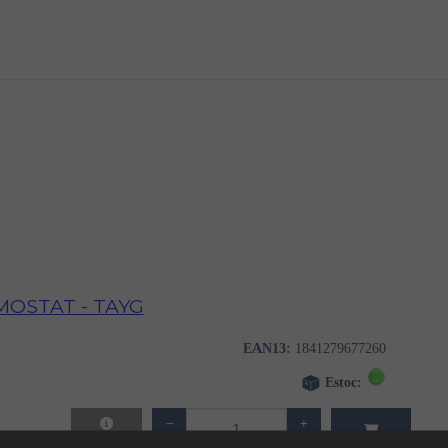
MOSTAT - TAYG
EAN13:
1841279677260
Estoc:
−
+
clòs )