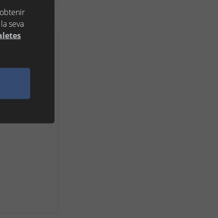
 obtenir
la seva
aletes