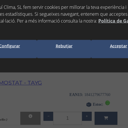
í Clima, SL fem servir cookies per millorar la teva experiència i
es estadístiques. Si segueixes navegant, entenem que acceptes 
tal·lació. Per a més informació consulta la nostra:
Política de G
Configurar
Rebutjar
Acceptar
MOSTAT - TAYG
EAN13:
1841279677760
Estoc:
−
+
clòs )