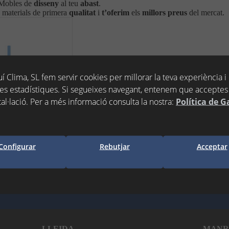
Mobles de
disseny
al teu
abast
.
 materials de primera
qualitat
i
t’oferim
els
millors
preus
del mercat.
í Clima, SL fem servir cookies per millorar la teva experiència i
es estadístiques. Si segueixes navegant, entenem que acceptes 
tal·lació. Per a més informació consulta la nostra:
Política de G
SALGAR
Configurar
Rebutjar
Acceptar
LLEIDA
MANR