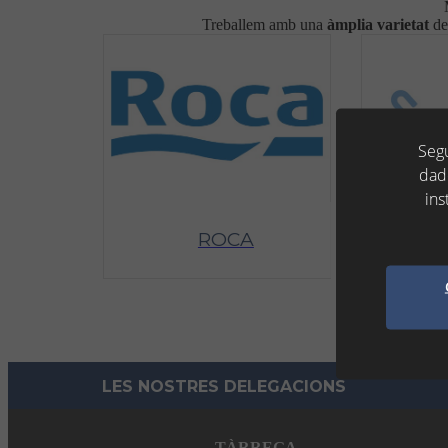
Treballem amb una
àmplia
varietat
de
Segu
dad
ins
ROCA
LES NOSTRES DELEGACIONS
TÀRREGA