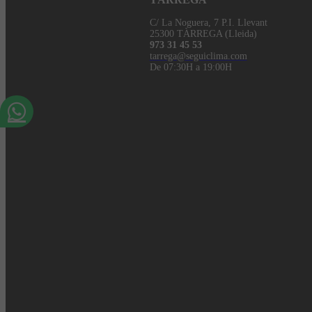
C/ La Noguera, 7 P.I. Llevant
25300 TÀRREGA (Lleida)
973 31 45 53
tarrega@seguiclima.com
De 07:30H a 19:00H