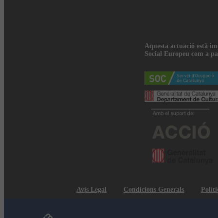
Aquesta actuació està i
Social Europeu com a pa
Avís Legal
Condicions Generals
Políti