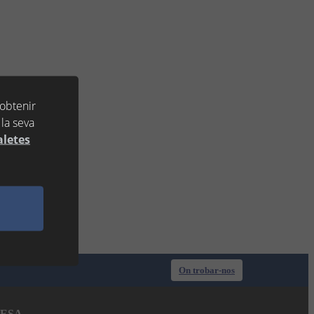
 obtenir
la seva
aletes
On trobar-nos
ESA