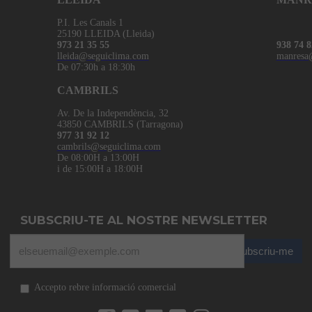
P.I. Les Canals 1
25190 LLEIDA (Lleida)
973 21 35 55
938 74 8
lleida@seguiclima.com
manresa
De 07:30h a 18:30h
CAMBRILS
Av. De la Independència, 32
43850 CAMBRILS (Tarragona)
977 31 92 12
cambrils@seguiclima.com
De 08:00H a 13:00H
i de 15:00H a 18:00H
SUBSCRIU-TE AL NOSTRE NEWSLETTER
Subscriu-me
Accepto rebre informació comercial