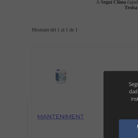
A
Seguí Clima
t'aju
Trob
Mostrant del 1 al 1 de 1
Segu
dad
ins
MANTENIMENT