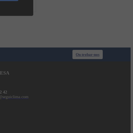
On trobar-nos
ESA
2 42
@seguiclima.com