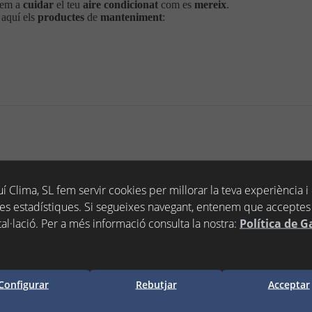
dem a
cuidar
el teu
aire condicionat
com es
mereix
.
a
aquí els
productes
de
manteniment
:
í Clima, SL fem servir cookies per millorar la teva experiència i
es estadístiques. Si segueixes navegant, entenem que acceptes 
tal·lació. Per a més informació consulta la nostra:
Política de G
Configurar
Rebutjar
Acceptar
EAN13:
8436042510139