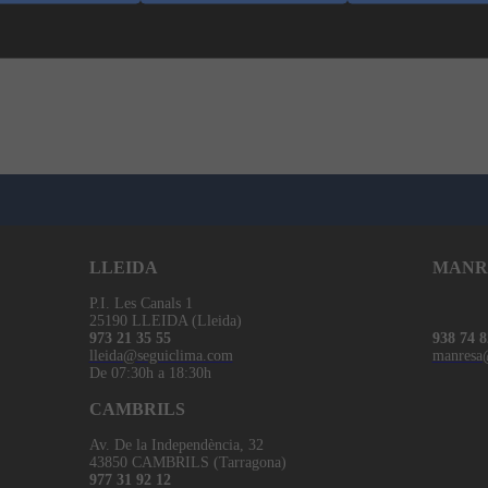
LLEIDA
MANR
P.I. Les Canals 1
25190 LLEIDA (Lleida)
973 21 35 55
938 74 8
lleida@seguiclima.com
manresa
De 07:30h a 18:30h
CAMBRILS
Av. De la Independència, 32
43850 CAMBRILS (Tarragona)
977 31 92 12