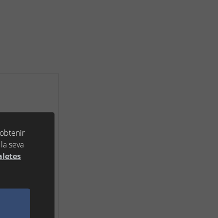
 obtenir
la seva
aletes