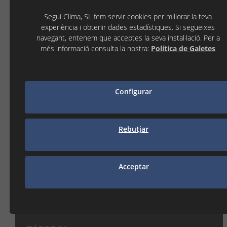
EAN13:
00010000027
Seguí Clima, SL fem servir cookies per millorar la teva
experiència i obtenir dades estadístiques. Si segueixes
Estoc:
navegant, entenem que acceptes la seva instal·lació. Per a
més informació consulta la nostra:
Política de Galetes
369,00 €
( IVA No Inclòs )
−
+
Configurar
AFEGIR A LA CISTELLA
Rebutjar
Mostrant del 1 al 3 de 3
Acceptar
LES NOSTRES DELEGACIONS
On trobar-nos