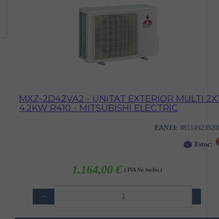
MXZ-2D42VA2 - UNITAT EXTERIOR MULTI 2X
4.2KW R410 - MITSUBISHI ELECTRIC
EAN13:
88514923920
Estoc:
1.164,00 €
( IVA No Inclòs )
−
+