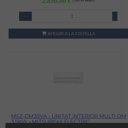
2.850,00 €
( IVA No Inclòs )
−
+
AFEGIR A LA CISTELLA
MSZ-DM35VA - UNITAT INTERIOR MULTI DM
3.5KW - MITSUBISHI ELECTRIC