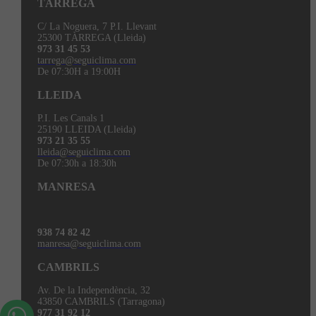
TÀRREGA
C/ La Noguera, 7 P.I. Llevant
25300 TÀRREGA (Lleida)
973 31 45 53
tarrega@seguiclima.com
De 07:30H a 19:00H
LLEIDA
P.I. Les Canals 1
25190 LLEIDA (Lleida)
973 21 35 55
lleida@seguiclima.com
De 07:30h a 18:30h
MANRESA
938 74 82 42
manresa@seguiclima.com
CAMBRILS
Av. De la Independència, 32
43850 CAMBRILS (Tarragona)
977 31 92 12