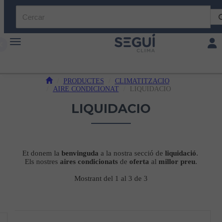
Toggle navigation
Toggl
PRODUCTES
CLIMATITZACIO
AIRE CONDICIONAT
LIQUIDACIO
LIQUIDACIO
Et donem la
benvinguda
a la nostra secció de
liquidació
.
Els nostres
aires condicionats
de
oferta
al
millor preu
.
Mostrant del 1 al 3 de 3