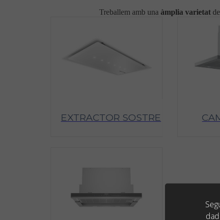
Treballem amb una
àmplia
varietat
de
EXTRACTOR SOSTRE
CAM
Segu
dad