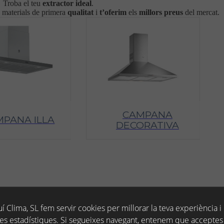
Troba el teu
extractor
ideal
.
 materials de primera
qualitat
i
t’oferim
els
millors
preus
del mercat.
CAMPANA
PANA ILLA
DECORATIVA
í Clima, SL fem servir cookies per millorar la teva experiència i
es estadístiques. Si segueixes navegant, entenem que acceptes 