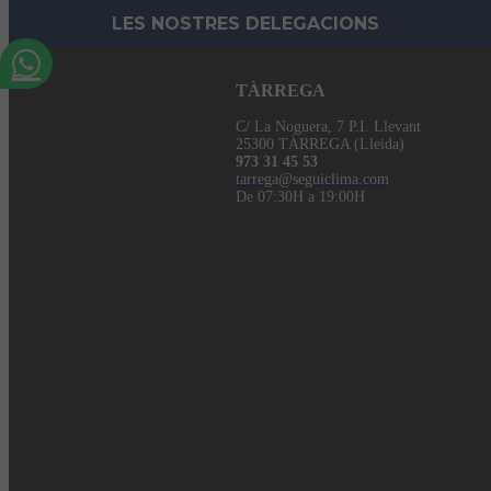
LES NOSTRES DELEGACIONS
TÀRREGA
C/ La Noguera, 7 P.I. Llevant
25300 TÀRREGA (Lleida)
973 31 45 53
tarrega@seguiclima.com
De 07:30H a 19:00H