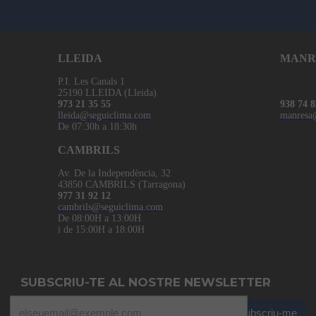
LLEIDA
MANR
P.I. Les Canals 1
25190 LLEIDA (Lleida)
973 21 35 55
938 74 8
lleida@seguiclima.com
manresa
De 07:30h a 18:30h
CAMBRILS
Av. De la Independència, 32
43850 CAMBRILS (Tarragona)
977 31 92 12
cambrils@seguiclima.com
De 08:00H a 13:00H
i de 15:00H a 18:00H
SUBSCRIU-TE AL NOSTRE NEWSLETTER
Subscriu-me