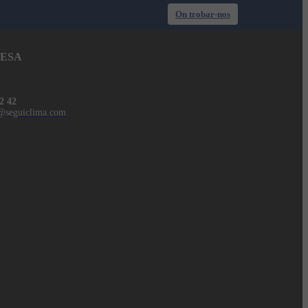
On trobar-nos
ESA
2 42
@seguiclima.com