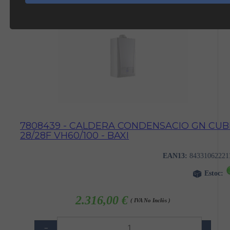
7808439 - CALDERA CONDENSACIO GN CUB
28/28F VH60/100 - BAXI
EAN13:
84331062221
Estoc:
2.316,00 €
( IVA No Inclòs )
−
+