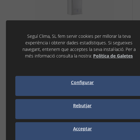
Seguí Clima, SL fem servir cookies per millorar la teva
experiència i obtenir dades estadístiques. Si segueixes
7808438 - CALDERA CONDENSACIO GN CUB
navegant, entenem que acceptes la seva instal·lació. Per a
24/24F - BAXI
més informació consulta la nostra:
Política de Galetes
EAN13:
84331062221
Estoc:
Configurar
2.071,00 €
( IVA No Inclòs )
Rebutjar
−
+
AFEGIR A LA CISTELLA
Acceptar