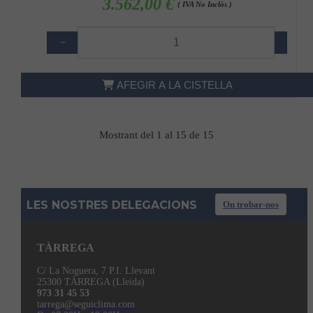
3.562,00 €
( IVA No Inclòs )
−
+
AFEGIR A LA CISTELLA
Mostrant del 1 al 15 de 15
LES NOSTRES DELEGACIONS
On trobar-nos
TÀRREGA
C/ La Noguera, 7 P.I. Llevant
25300 TÀRREGA (Lleida)
973 31 45 53
tarrega@seguiclima.com