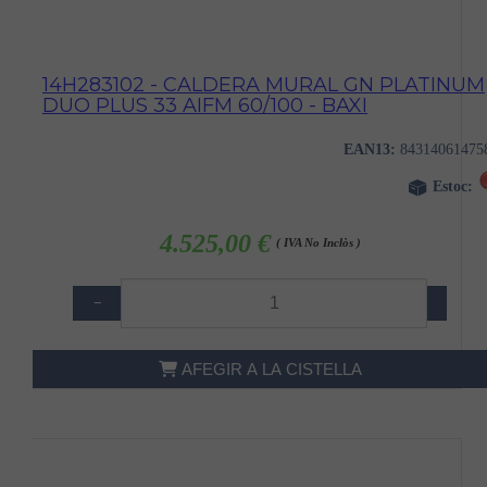
14H283102 - CALDERA MURAL GN PLATINUM
DUO PLUS 33 AIFM 60/100 - BAXI
EAN13:
84314061475
Estoc:
4.525,00 €
( IVA No Inclòs )
−
+
AFEGIR A LA CISTELLA