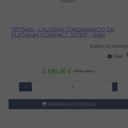
7877400 - CALDERA CONDENSACIO GN
PLATINUM iCOMPACT 30/30F - BAXI
EAN13:
80229450425
Estoc:
3.180,00 €
( IVA No Inclòs )
−
+
AFEGIR A LA CISTELLA