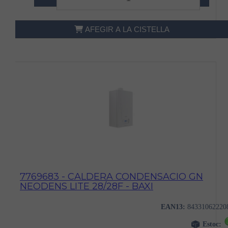
AFEGIR A LA CISTELLA
7769683 - CALDERA CONDENSACIO GN
NEODENS LITE 28/28F - BAXI
EAN13:
84331062220
Estoc: