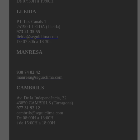
De 07:30H a 19:00H
LLEIDA
P.I. Les Canals 1
25190 LLEIDA (Lleida)
973 21 35 55
lleida@seguiclima.com
De 07:30h a 18:30h
MANRESA
938 74 82 42
manresa@seguiclima.com
CAMBRILS
Av. De la Independència, 32
43850 CAMBRILS (Tarragona)
977 31 92 12
cambrils@seguiclima.com
De 08:00H a 13:00H
i de 15:00H a 18:00H