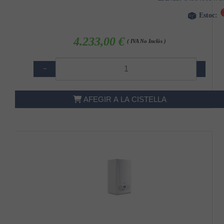
Estoc:
4.233,00 €
( IVA No Inclòs )
−
+
AFEGIR A LA CISTELLA