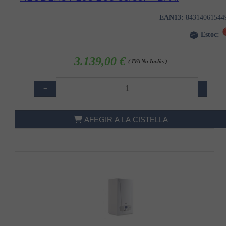
EAN13:
84314061544
Estoc:
3.139,00 €
( IVA No Inclòs )
−
+
AFEGIR A LA CISTELLA