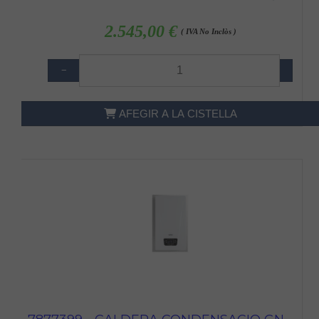
2.545,00 €
( IVA No Inclòs )
−
+
AFEGIR A LA CISTELLA