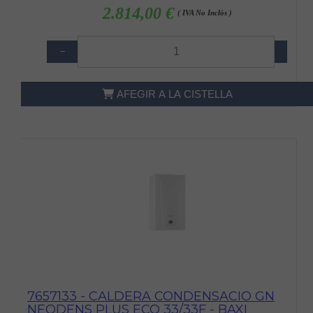
2.814,00 €
( IVA No Inclòs )
−
+
AFEGIR A LA CISTELLA
7657133 - CALDERA CONDENSACIO GN
NEODENS PLUS ECO 33/33F - BAXI