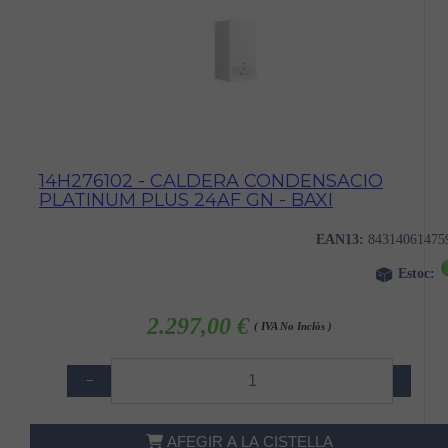
14H276102 - CALDERA CONDENSACIO
PLATINUM PLUS 24AF GN - BAXI
EAN13:
84314061475
Estoc:
2.297,00 €
( IVA No Inclòs )
−
+
AFEGIR A LA CISTELLA