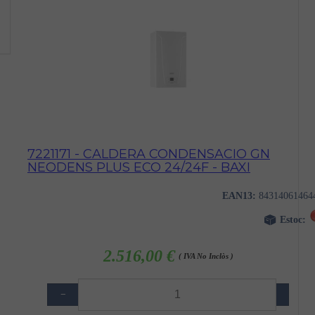
7221171 - CALDERA CONDENSACIO GN
NEODENS PLUS ECO 24/24F - BAXI
EAN13:
84314061464
Estoc:
2.516,00 €
( IVA No Inclòs )
−
+