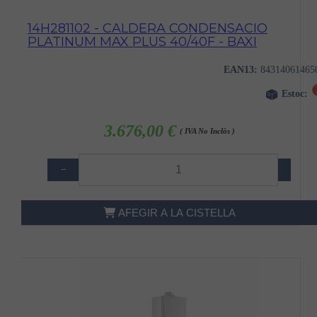
14H281102 - CALDERA CONDENSACIO
PLATINUM MAX PLUS 40/40F - BAXI
EAN13:
84314061465
Estoc:
3.676,00 €
( IVA No Inclòs )
−
+
AFEGIR A LA CISTELLA