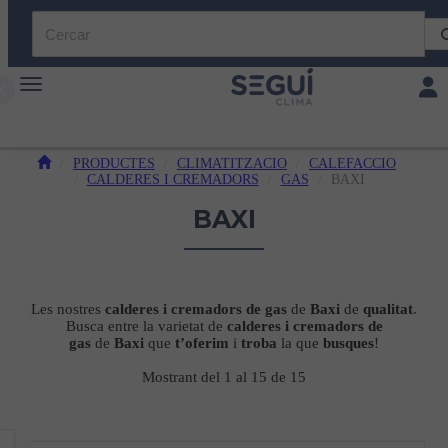
Toggle navigation
Toggl
PRODUCTES
CLIMATITZACIO
CALEFACCIO
CALDERES I CREMADORS
GAS
BAXI
BAXI
Les nostres
calderes i cremadors de gas
de
Baxi
de
qualitat
.
Busca entre la varietat de
calderes i cremadors de
gas
de
Baxi
que
t’oferim
i
troba
la que
busques
!
Mostrant del 1 al 15 de 15