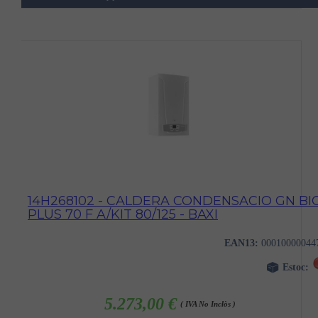
14H268102 - CALDERA CONDENSACIO GN BI
PLUS 70 F A/KIT 80/125 - BAXI
EAN13:
00010000044
Estoc:
5.273,00 €
( IVA No Inclòs )