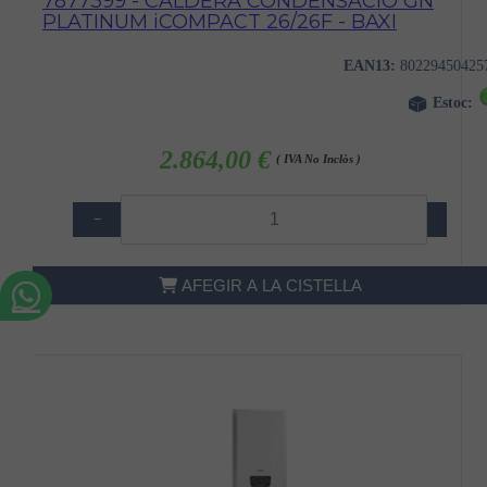
7877399 - CALDERA CONDENSACIO GN
PLATINUM iCOMPACT 26/26F - BAXI
EAN13:
80229450425
Estoc:
2.864,00 €
( IVA No Inclòs )
−
+
AFEGIR A LA CISTELLA