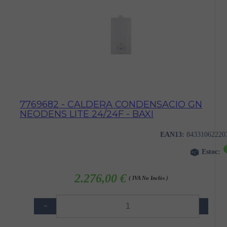
7769682 - CALDERA CONDENSACIO GN
NEODENS LITE 24/24F - BAXI
EAN13:
84331062220
Estoc:
2.276,00 €
( IVA No Inclòs )
−
+