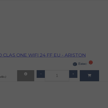
 CLAS ONE WIFI 24 FF EU - ARISTON
Estoc:
−
+
clòs )