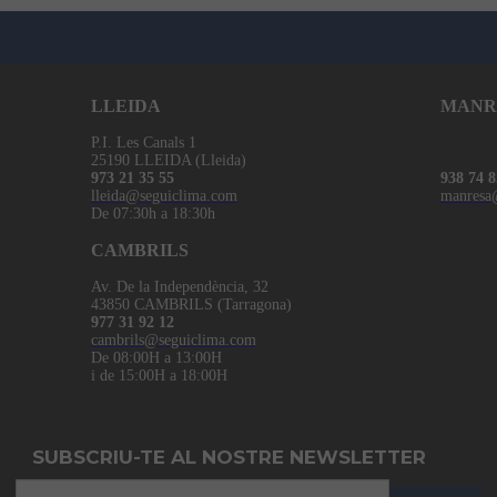
LLEIDA
MANR
P.I. Les Canals 1
25190 LLEIDA (Lleida)
973 21 35 55
938 74 8
lleida@seguiclima.com
manresa
De 07:30h a 18:30h
CAMBRILS
Av. De la Independència, 32
43850 CAMBRILS (Tarragona)
977 31 92 12
cambrils@seguiclima.com
De 08:00H a 13:00H
i de 15:00H a 18:00H
SUBSCRIU-TE AL NOSTRE NEWSLETTER