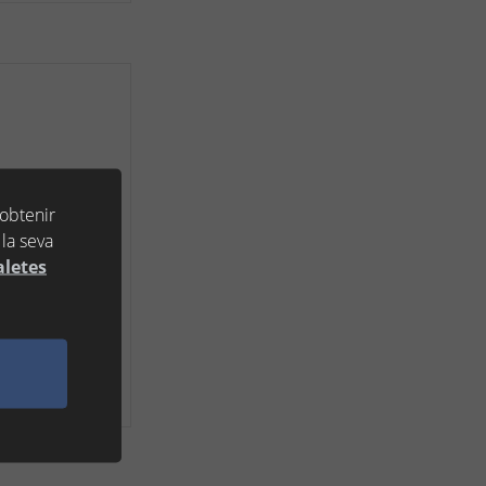
 obtenir
la seva
aletes