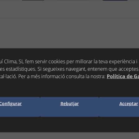
í Clima, SL fem servir cookies per millorar la teva experiència i
es estadístiques. Si segueixes navegant, entenem que acceptes 
tal·lació. Per a més informació consulta la nostra:
Política de G
 MIXTA CARES S 30 - ARISTON
Estoc:
Configurar
Rebutjar
Acceptar
−
+
clòs )