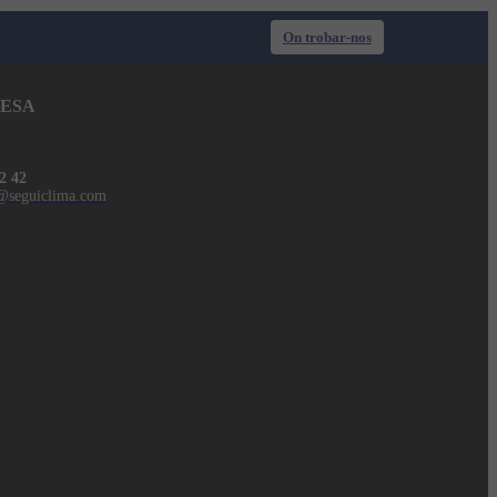
On trobar-nos
ESA
2 42
@seguiclima.com