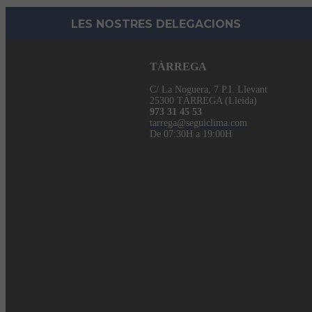
LES NOSTRES DELEGACIONS
TÀRREGA
C/ La Noguera, 7 P.I. Llevant
25300 TÀRREGA (Lleida)
973 31 45 53
tarrega@seguiclima.com
De 07:30H a 19:00H