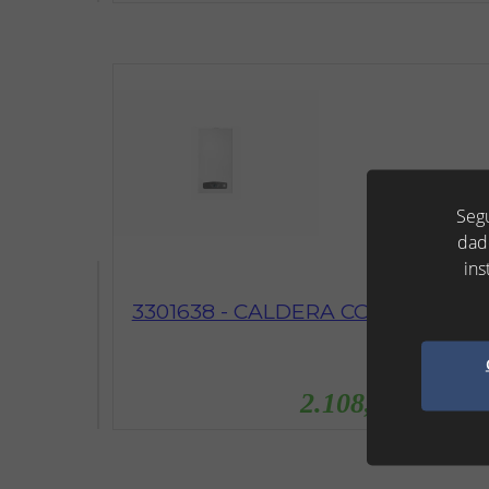
Segu
dad
ins
3301638 - CALDERA CONDENSACIO
2.108,00 €
( IVA No In