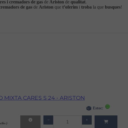
eres i cremadors de gas
de
Ariston
de
qualitat
.
 cremadors de gas
de
Ariston
que
t’oferim
i
troba
la que
busques
!
 MIXTA CARES S 24 - ARISTON
Estoc:
−
+
clòs )