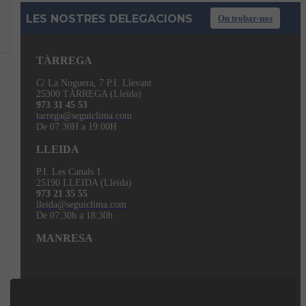
LES NOSTRES DELEGACIONS
On trobar-nos
TÀRREGA
C/ La Noguera, 7 P.I. Llevant
25300 TÀRREGA (Lleida)
973 31 45 53
tarrega@seguiclima.com
De 07:30H a 19:00H
LLEIDA
P.I. Les Canals 1
25190 LLEIDA (Lleida)
973 21 35 55
lleida@seguiclima.com
De 07:30h a 18:30h
MANRESA
938 74 82 42
manresa@seguiclima.com