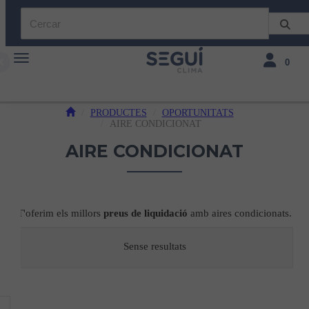
Toggle navigation
Toggle navi
0
PRODUCTES
OPORTUNITATS
AIRE CONDICIONAT
AIRE CONDICIONAT
T'oferim els millors
preus de liquidació
amb aires condicionats.
Sense resultats