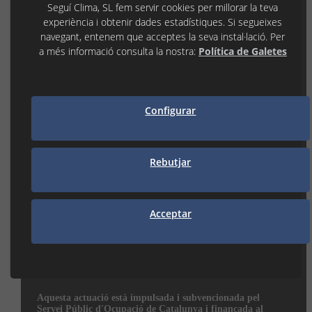
Seguí Clima, SL fem servir cookies per millorar la teva
CAMBRILS
experiència i obtenir dades estadístiques. Si segueixes
Av. De la Independència, 32
navegant, entenem que acceptes la seva instal·lació. Per
43850 CAMBRILS (Tarragona)
a més informació consulta la nostra:
Política de Galetes
977 31 92 12
cambrils@seguiclima.com
De 08:00H a 13:00H
i de 15:00H a 18:00H
Configurar
SUBSCRIU-TE AL NOSTRE NEWSLETTER
Rebutjar
Subscriu-me
Accepto rebre informació comercial
Acceptar
Aquesta actuació està impulsada i subvencionada pel
Servei Públic d'Ocupació de Catalunya i finançada al