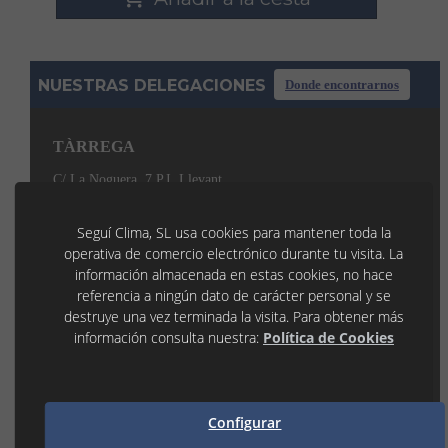
NUESTRAS DELEGACIONES
Donde encontrarnos
TÀRREGA
C/ La Noguera, 7 P.I. Llevant
25300 TÀRREGA (Lleida)
973 31 45 53
tarrega@seguiclima.com
Seguí Clima, SL usa cookies para mantener toda la
De 07:30H a 19:00H
operativa de comercio electrónico durante tu visita. La
información almacenada en estas cookies, no hace
LLEIDA
referencia a ningún dato de carácter personal y se
P.I. Les Canals 1
destruye una vez terminada la visita. Para obtener más
25190 LLEIDA (Lleida)
información consulta nuestra:
Política de Cookies
973 21 35 55
lleida@seguiclima.com
De 07:30h a 18:30h
MANRESA
Configurar