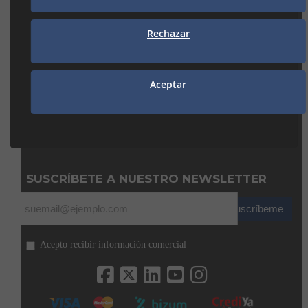
938 74 82 42
manresa@seguiclima.com
Rechazar
CAMBRILS
Av. De la Independència, 32
Aceptar
43850 CAMBRILS (Tarragona)
977 31 92 12
cambrils@seguiclima.com
De 08:00H a 13:00H
y de 15:00H a 18:00H
SUSCRÍBETE A NUESTRO NEWSLETTER
Suscríbeme
Acepto recibir información comercial