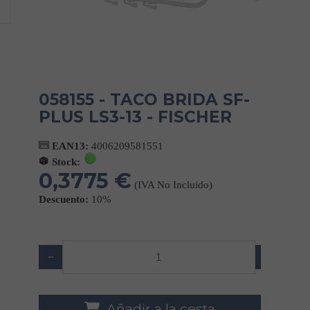
058155 - TACO BRIDA SF-
PLUS LS3-13 - FISCHER
EAN13:
4006209581551
Stock:
0,3775 €
(IVA No Incluido)
Descuento:
10%
−
+
Añadir a la cesta