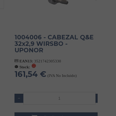
1004006 - CABEZAL Q&E
32x2,9 WIRSBO -
UPONOR
EAN13:
3521742305330
Stock:
161,54 €
(IVA No Incluido)
−
+