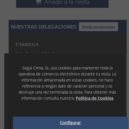
Añadir a la cesta
NUESTRAS DELEGACIONES
Donde encontrarnos
TÀRREGA
C/ La Noguera, 7 P.I. Llevant
25300 TÀRREGA (Lleida)
973 31 45 53
Seguí Clima, SL usa cookies para mantener toda la
tarrega@seguiclima.com
De 07:30H a 19:00H
operativa de comercio electrónico durante tu visita. La
información almacenada en estas cookies, no hace
LLEIDA
referencia a ningún dato de carácter personal y se
P.I. Les Canals 1
destruye una vez terminada la visita. Para obtener más
25190 LLEIDA (Lleida)
información consulta nuestra:
Política de Cookies
973 21 35 55
lleida@seguiclima.com
De 07:30h a 18:30h
MANRESA
Configurar