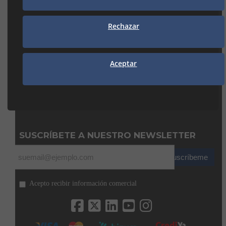
938 74 82 42
manresa@seguiclima.com
Rechazar
CAMBRILS
Av. De la Independència, 32
Aceptar
43850 CAMBRILS (Tarragona)
977 31 92 12
cambrils@seguiclima.com
De 08:00H a 13:00H
y de 15:00H a 18:00H
SUSCRÍBETE A NUESTRO NEWSLETTER
Suscríbeme
Acepto recibir información comercial