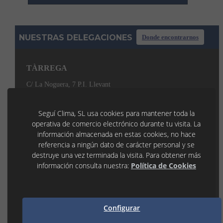
NUESTRAS DELEGACIONES
Donde encontrarnos
TÀRREGA
C/ La Noguera, 7 P.I. Llevant
25300 TÀRREGA (Lleida)
973 31 45 53
tarrega@seguiclima.com
Seguí Clima, SL usa cookies para mantener toda la
De 07:30H a 19:00H
operativa de comercio electrónico durante tu visita. La
LLEIDA
información almacenada en estas cookies, no hace
referencia a ningún dato de carácter personal y se
P.I. Les Canals 1
destruye una vez terminada la visita. Para obtener más
25190 LLEIDA (Lleida)
información consulta nuestra:
Política de Cookies
973 21 35 55
lleida@seguiclima.com
De 07:30h a 18:30h
MANRESA
Configurar