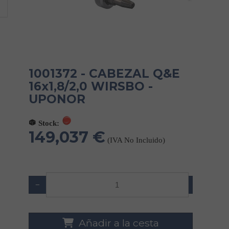
1001372 - CABEZAL Q&E
16x1,8/2,0 WIRSBO -
UPONOR
Stock:
149,037 €
(IVA No Incluido)
−
+
Añadir a la cesta