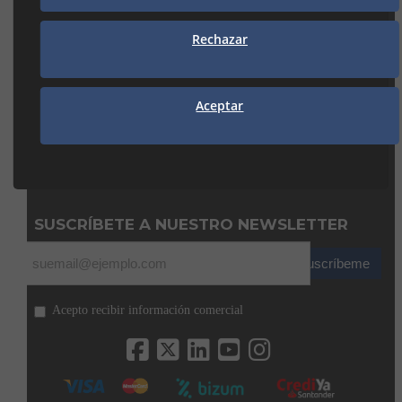
938 74 82 42
manresa@seguiclima.com
Rechazar
CAMBRILS
Av. De la Independència, 32
43850 CAMBRILS (Tarragona)
Aceptar
977 31 92 12
cambrils@seguiclima.com
De 08:00H a 13:00H
y de 15:00H a 18:00H
SUSCRÍBETE A NUESTRO NEWSLETTER
Suscríbeme
Acepto recibir información comercial