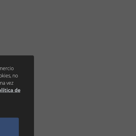
omercio
okies, no
una vez
lítica de