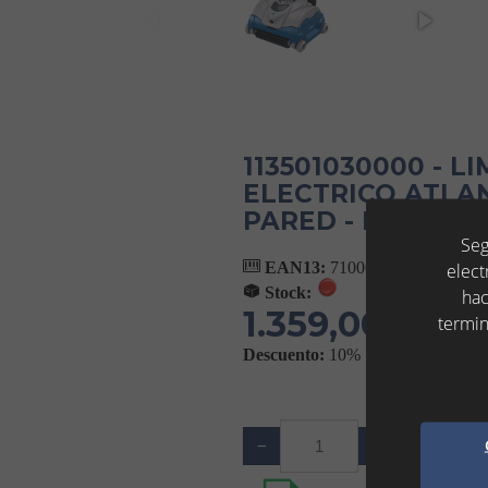
113501030000 - 
ELECTRICO ATLA
PARED - DOSATE
Seg
EAN13:
7100000009874
elect
Stock:
hac
1.359,00 €
termin
(IVA No 
Descuento:
10%
Añ
−
+