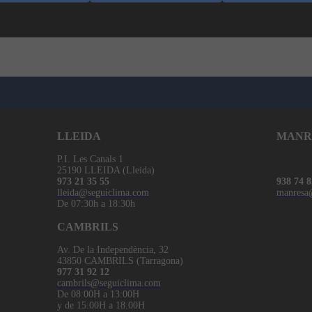
RIPSOL ATLANTIS EVO
LLEIDA
MANR
P.I. Les Canals 1
25190 LLEIDA (Lleida)
973 21 35 55
938 74 8
lleida@seguiclima.com
manresa
De 07:30h a 18:30h
CAMBRILS
Av. De la Independència, 32
43850 CAMBRILS (Tarragona)
977 31 92 12
cambrils@seguiclima.com
De 08:00H a 13:00H
y de 15:00H a 18:00H