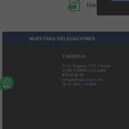
Ficha producto K
NUESTRAS DELEGACIONES
TÀRREGA
C/ La Noguera, 7 P.I. Llevant
25300 TÀRREGA (Lleida)
973 31 45 53
tarrega@seguiclima.com
De 07:30H a 19:00H