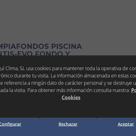
LIMPIAFONDOS PISCINA
NTIS-EVO FONDO Y
CH
uí Clima, SL usa cookies para mantener toda la operativa de c
rónico durante tu visita. La información almacenada en estas co
e referencia a ningún dato de carácter personal y se destruye 
ada la visita. Para obtener más información consulta nuestra:
Po
Incluido)
Cookies
adir a la cesta
Configurar
Rechazar
Aceptar