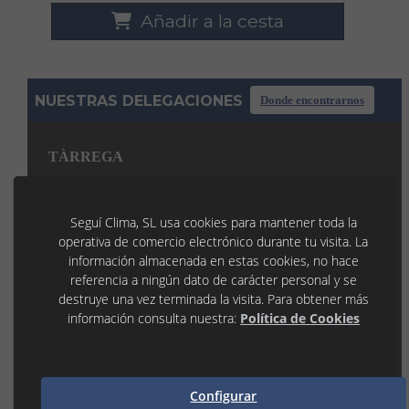
Añadir a la cesta
NUESTRAS DELEGACIONES
Donde encontrarnos
TÀRREGA
C/ La Noguera, 7 P.I. Llevant
25300 TÀRREGA (Lleida)
973 31 45 53
Seguí Clima, SL usa cookies para mantener toda la
tarrega@seguiclima.com
operativa de comercio electrónico durante tu visita. La
De 07:30H a 19:00H
información almacenada en estas cookies, no hace
LLEIDA
referencia a ningún dato de carácter personal y se
destruye una vez terminada la visita. Para obtener más
P.I. Les Canals 1
información consulta nuestra:
Política de Cookies
25190 LLEIDA (Lleida)
973 21 35 55
lleida@seguiclima.com
De 07:30h a 18:30h
MANRESA
Configurar