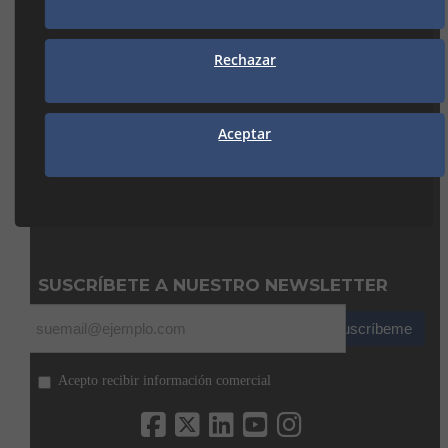
938 74 82 42
Rechazar
manresa@seguiclima.com
CAMBRILS
Av. De la Independència, 32
Aceptar
43850 CAMBRILS (Tarragona)
977 31 92 12
cambrils@seguiclima.com
De 08:00H a 13:00H
y de 15:00H a 18:00H
SUSCRÍBETE A NUESTRO NEWSLETTER
Suscríbeme
Acepto recibir información comercial