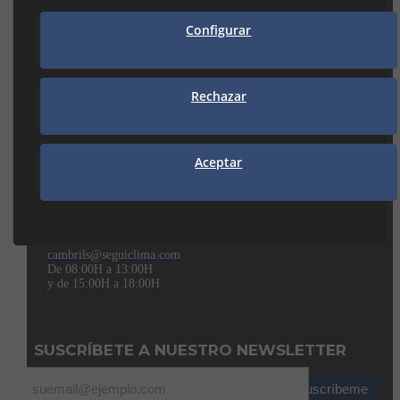
25190 LLEIDA (Lleida)
973 21 35 55
Configurar
lleida@seguiclima.com
De 07:30h a 18:30h
MANRESA
Rechazar
938 74 82 42
manresa@seguiclima.com
Aceptar
CAMBRILS
Av. De la Independència, 32
43850 CAMBRILS (Tarragona)
977 31 92 12
cambrils@seguiclima.com
De 08:00H a 13:00H
y de 15:00H a 18:00H
SUSCRÍBETE A NUESTRO NEWSLETTER
Suscríbeme