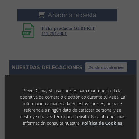
Añadir a la cesta
Ficha producto GEBERIT
111.791.00.1
NUESTRAS DELEGACIONES
Donde encontrarnos
TÀRREGA
Seguí Clima, SL usa cookies para mantener toda la
operativa de comercio electrónico durante tu visita. La
C/ La Noguera, 7 P.I. Llevant
25300 TÀRREGA (Lleida)
información almacenada en estas cookies, no hace
973 31 45 53
referencia a ningún dato de carácter personal y se
tarrega@seguiclima.com
destruye una vez terminada la visita. Para obtener más
De 07:30H a 19:00H
información consulta nuestra:
Política de Cookies
LLEIDA
P.I. Les Canals 1