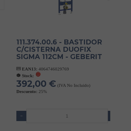
111.374.00.6 - BASTIDOR
C/CISTERNA DUOFIX
SIGMA 112CM - GEBERIT
EAN13:
4064746029769
Stock:
392,00 €
(IVA No Incluido)
Descuento:
25%
−
+