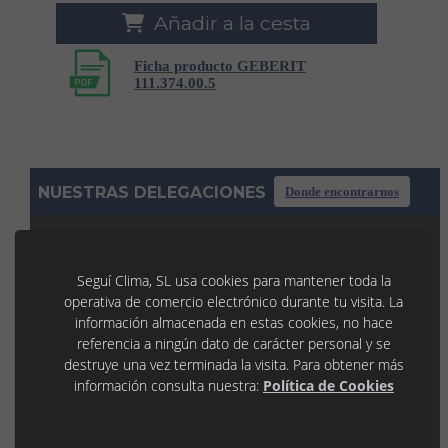
Añadir a la cesta
Ficha producto GEBERIT
111.374.00.5
NUESTRAS DELEGACIONES
Donde encontrarnos
TÀRREGA
Seguí Clima, SL usa cookies para mantener toda la
C/ La Noguera, 7 P.I. Llevant
operativa de comercio electrónico durante tu visita. La
25300 TÀRREGA (Lleida)
973 31 45 53
información almacenada en estas cookies, no hace
tarrega@seguiclima.com
referencia a ningún dato de carácter personal y se
De 07:30H a 19:00H
destruye una vez terminada la visita. Para obtener más
LLEIDA
información consulta nuestra:
Política de Cookies
P.I. Les Canals 1
25190 LLEIDA (Lleida)