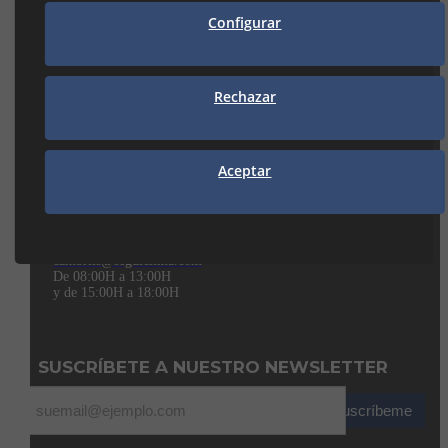
973 21 35 55
lleida@seguiclima.com
Configurar
De 07:30h a 18:30h
MANRESA
Rechazar
938 74 82 42
manresa@seguiclima.com
Aceptar
CAMBRILS
Av. De la Independència, 32
43850 CAMBRILS (Tarragona)
977 31 92 12
cambrils@seguiclima.com
De 08:00H a 13:00H
y de 15:00H a 18:00H
SUSCRÍBETE A NUESTRO NEWSLETTER
Suscríbeme