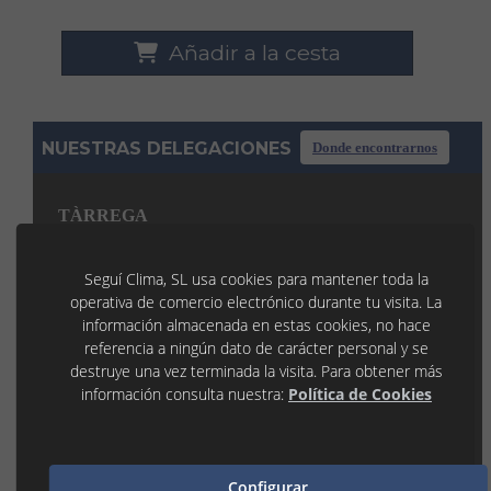
Añadir a la cesta
NUESTRAS DELEGACIONES
Donde encontrarnos
TÀRREGA
C/ La Noguera, 7 P.I. Llevant
25300 TÀRREGA (Lleida)
Seguí Clima, SL usa cookies para mantener toda la
973 31 45 53
operativa de comercio electrónico durante tu visita. La
tarrega@seguiclima.com
De 07:30H a 19:00H
información almacenada en estas cookies, no hace
referencia a ningún dato de carácter personal y se
LLEIDA
destruye una vez terminada la visita. Para obtener más
información consulta nuestra:
Política de Cookies
P.I. Les Canals 1
25190 LLEIDA (Lleida)
973 21 35 55
lleida@seguiclima.com
De 07:30h a 18:30h
Configurar