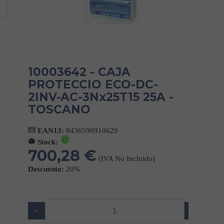
10003642 - CAJA
PROTECCIO ECO-DC-
2INV-AC-3Nx25T15 25A -
TOSCANO
EAN13:
8436598910629
Stock:
700,28 €
(IVA No Incluido)
Descuento:
20%
−
+