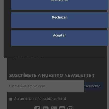
MANRESA
Rechazar
938 74 82 42
manresa@seguiclima.com
CAMBRILS
Aceptar
Av. De la Independència, 32
43850 CAMBRILS (Tarragona)
977 31 92 12
cambrils@seguiclima.com
De 08:00H a 13:00H
y de 15:00H a 18:00H
SUSCRÍBETE A NUESTRO NEWSLETTER
Suscríbeme
Acepto recibir información comercial