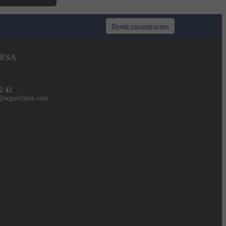
Donde encontrarnos
ESA
2 42
@seguiclima.com