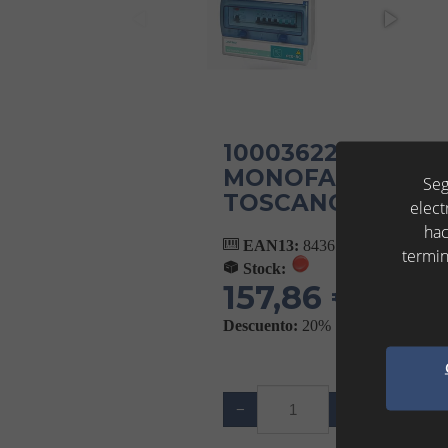
10003622 - CAJA
MONOFASICO ECO-
Seg
TOSCANO
elect
hac
EAN13:
8436598910957
termin
Stock:
157,86 €
(IVA No Incl
Descuento:
20%
Añ
−
+