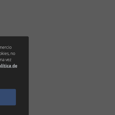
omercio
okies, no
una vez
lítica de