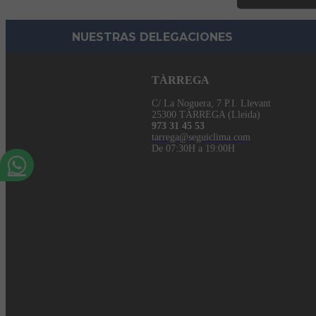
NUESTRAS DELEGACIONES
TÀRREGA
C/ La Noguera, 7 P.I. Llevant
25300 TÀRREGA (Lleida)
973 31 45 53
tarrega@seguiclima.com
De 07:30H a 19:00H