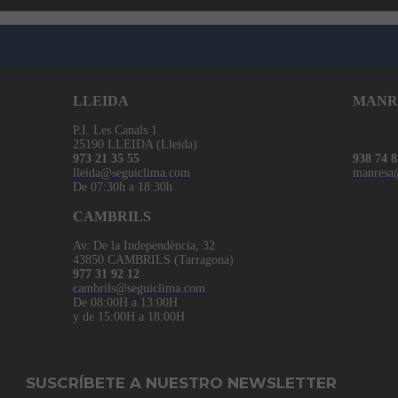
LLEIDA
MANR
P.I. Les Canals 1
25190 LLEIDA (Lleida)
973 21 35 55
938 74 8
lleida@seguiclima.com
manresa
De 07:30h a 18:30h
CAMBRILS
Av. De la Independència, 32
43850 CAMBRILS (Tarragona)
977 31 92 12
cambrils@seguiclima.com
De 08:00H a 13:00H
y de 15:00H a 18:00H
SUSCRÍBETE A NUESTRO NEWSLETTER