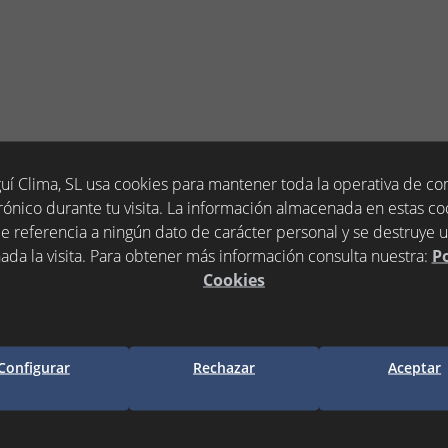
 PROTECCION
AC-1Nx4030T15 40A -
uí Clima, SL usa cookies para mantener toda la operativa de c
rónico durante tu visita. La información almacenada en estas co
e referencia a ningún dato de carácter personal y se destruye 
ada la visita. Para obtener más información consulta nuestra:
Po
Cookies
uido)
Configurar
Rechazar
Aceptar
adir a la cesta