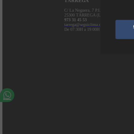
TÀRREGA
C/ La Noguera, 7 P.I. Llevant
25300 TÀRREGA (Lleida)
973 31 45 53
tarrega@seguiclima.com
De 07:30H a 19:00H