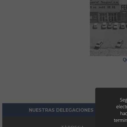
Q
Seg
elect
NUESTRAS DELEGACIONES
hac
termin