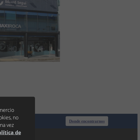
omercio
okies, no
Donde encontrarnos
una vez
lítica de