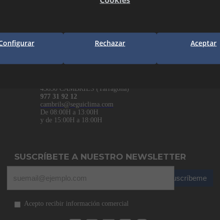
LLEIDA
MANR
P.I. Les Canals 1
25190 LLEIDA (Lleida)
973 21 35 55
938 74 8
lleida@seguiclima.com
manresa
Configurar
Rechazar
Aceptar
De 07:30h a 18:30h
CAMBRILS
Av. De la Independència, 32
43850 CAMBRILS (Tarragona)
977 31 92 12
cambrils@seguiclima.com
De 08:00H a 13:00H
y de 15:00H a 18:00H
SUSCRÍBETE A NUESTRO NEWSLETTER
Suscríbeme
Acepto recibir información comercial