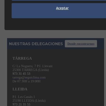
Aceptar
Mostrando del 1 al 5 de 5
NUESTRAS DELEGACIONES
Donde encontrarnos
TÀRREGA
C/ La Noguera, 7 P.I. Llevant
25300 TÀRREGA (Lleida)
973 31 45 53
tarrega@seguiclima.com
De 07:30H a 19:00H
LLEIDA
P.I. Les Canals 1
25190 LLEIDA (Lleida)
973 21 35 55