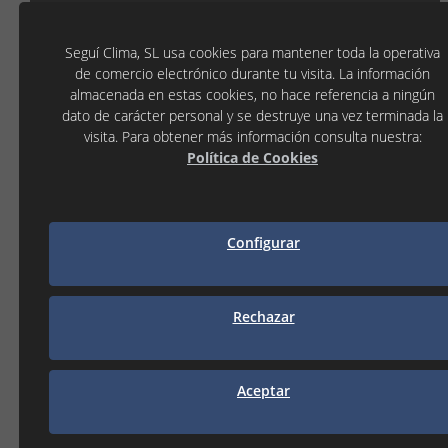
TÀRREGA
Seguí Clima, SL usa cookies para mantener toda la operativa
C/ La Noguera, 7 P.I. Llevant
de comercio electrónico durante tu visita. La información
25300 TÀRREGA (Lleida)
almacenada en estas cookies, no hace referencia a ningún
973 31 45 53
dato de carácter personal y se destruye una vez terminada la
tarrega@seguiclima.com
De 07:30H a 19:00H
visita. Para obtener más información consulta nuestra:
Política de Cookies
LLEIDA
P.I. Les Canals 1
25190 LLEIDA (Lleida)
973 21 35 55
Configurar
lleida@seguiclima.com
De 07:30h a 18:30h
MANRESA
Rechazar
938 74 82 42
manresa@seguiclima.com
Aceptar
CAMBRILS
Av. De la Independència, 32