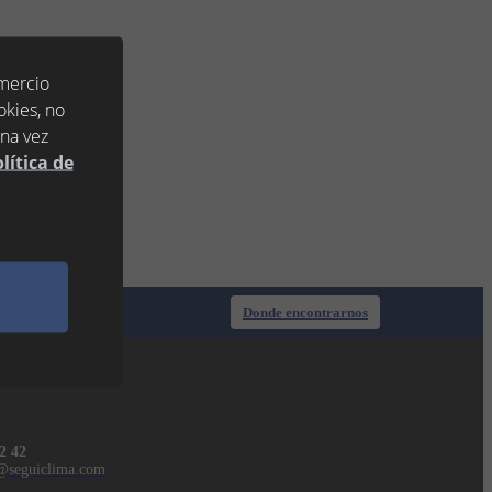
omercio
okies, no
una vez
lítica de
Donde encontrarnos
ESA
2 42
@seguiclima.com