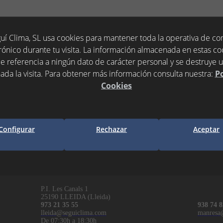
uí Clima, SL usa cookies para mantener toda la operativa de c
rónico durante tu visita. La información almacenada en estas co
e referencia a ningún dato de carácter personal y se destruye 
ada la visita. Para obtener más información consulta nuestra:
Po
Cookies
Configurar
Rechazar
Aceptar
LLEIDA
MANR
P.I. Les Canals 1
25190 LLEIDA (Lleida)
973 21 35 55
938 74 8
lleida@seguiclima.com
manresa
De 07:30h a 18:30h