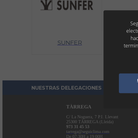
Seg
elect
hac
SUNFER
termin
NUESTRAS DELEGACIONES
TÀRREGA
C/ La Noguera, 7 P.I. Llevant
25300 TÀRREGA (Lleida)
973 31 45 53
tarrega@seguiclima.com
De 07:30H a 19:00H