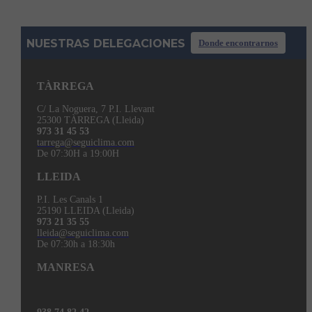
NUESTRAS DELEGACIONES
Donde encontrarnos
TÀRREGA
C/ La Noguera, 7 P.I. Llevant
25300 TÀRREGA (Lleida)
973 31 45 53
tarrega@seguiclima.com
De 07:30H a 19:00H
LLEIDA
P.I. Les Canals 1
25190 LLEIDA (Lleida)
973 21 35 55
lleida@seguiclima.com
De 07:30h a 18:30h
MANRESA