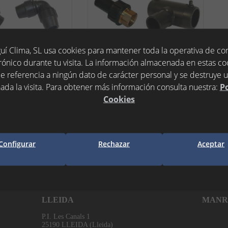
uí Clima, SL usa cookies para mantener toda la operativa de c
rónico durante tu visita. La información almacenada en estas co
e referencia a ningún dato de carácter personal y se destruye 
ada la visita. Para obtener más información consulta nuestra:
Po
ACC.
FITTING
ELECTROSOLDABLES
Cookies
Configurar
Rechazar
Aceptar
LLEIDA
MANR
P.I. Les Canals 1
25190 LLEIDA (Lleida)