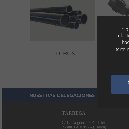
Seg
elect
hac
termin
TUBOS
NUESTRAS DELEGACIONES
TÀRREGA
C/ La Noguera, 7 P.I. Llevant
25300 TÀRREGA (Lleida)