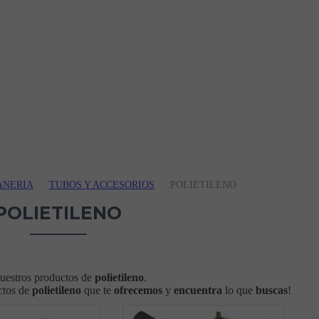
ANERIA
TUBOS Y ACCESORIOS
POLIETILENO
POLIETILENO
uestros productos de
polietileno
.
ctos de
polietileno
que te
ofrecemos
y
encuentra
lo que
buscas
!