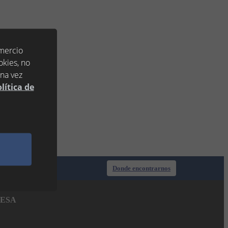
omercio
okies, no
una vez
lítica de
Donde encontrarnos
ESA