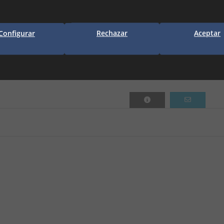
Configurar
Rechazar
Aceptar
EAN13:
7100000017220