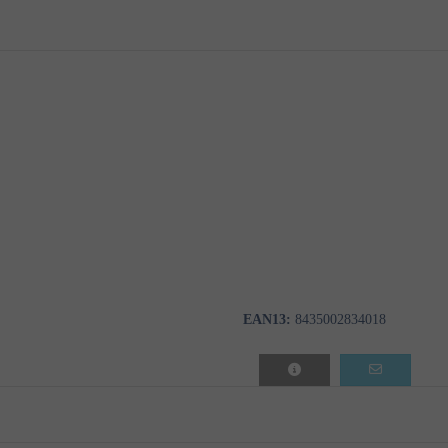
EAN13:
8435002834018