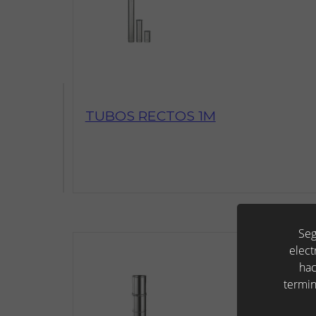
TUBOS RECTOS 1M
Seg
elect
hac
termin