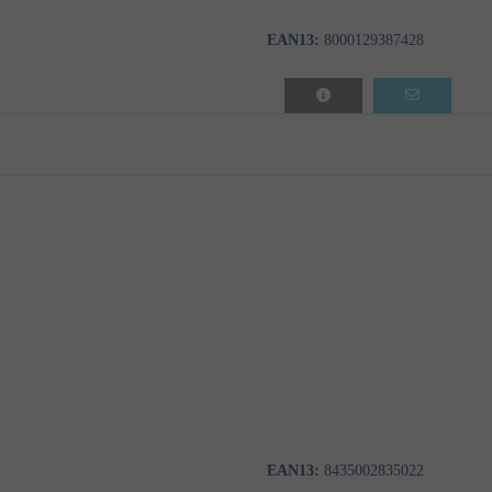
EAN13:
8000129387428
EAN13:
8435002835022