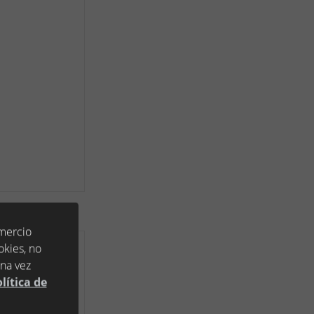
omercio
okies, no
una vez
lítica de