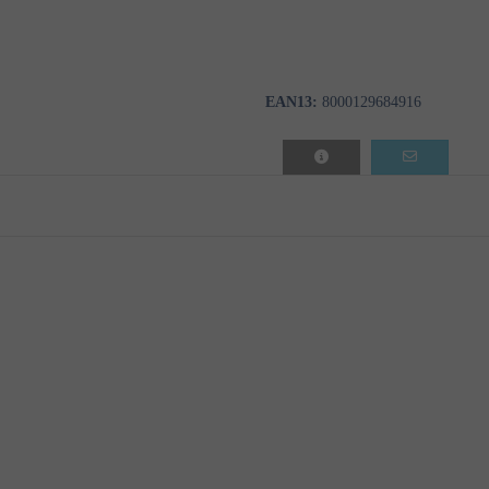
EAN13:
8000129684916