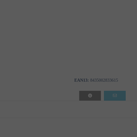
EAN13:
8435002833615