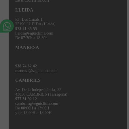
De 07:30H a 19:00H
LLEIDA
P.I. Les Canals 1
25190 LLEIDA (Lleida)
973 21 35 55
lleida@seguiclima.com
De 07:30h a 18:30h
MANRESA
938 74 82 42
manresa@seguiclima.com
CAMBRILS
Av. De la Independència, 32
43850 CAMBRILS (Tarragona)
977 31 92 12
cambrils@seguiclima.com
De 08:00H a 13:00H
y de 15:00H a 18:00H