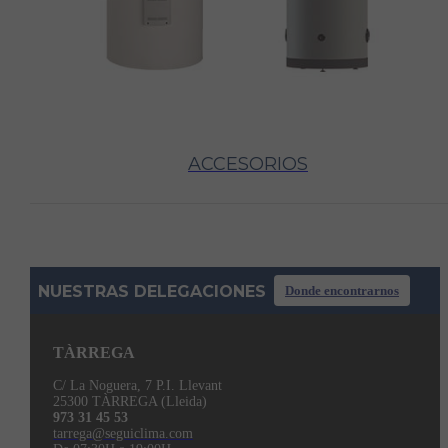
ACCESORIOS
NUESTRAS DELEGACIONES
Donde encontrarnos
TÀRREGA
C/ La Noguera, 7 P.I. Llevant
25300 TÀRREGA (Lleida)
973 31 45 53
tarrega@seguiclima.com