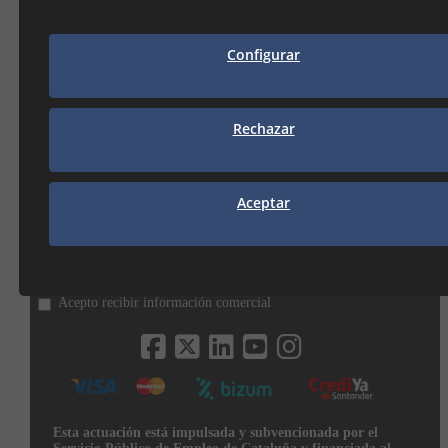
CAMBRILS
Av. De la Independència, 32
Configurar
43850 CAMBRILS (Tarragona)
977 31 92 12
cambrils@seguiclima.com
De 08:00H a 13:00H
Rechazar
y de 15:00H a 18:00H
Aceptar
SUSCRÍBETE A NUESTRO NEWSLETTER
Suscríbeme
Acepto recibir información comercial
Esta actuación está impulsada y subvencionada por el