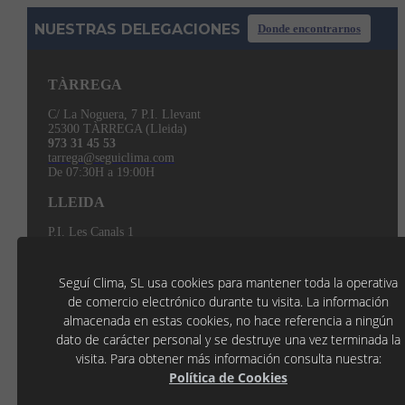
NUESTRAS DELEGACIONES
Donde encontrarnos
TÀRREGA
C/ La Noguera, 7 P.I. Llevant
25300 TÀRREGA (Lleida)
973 31 45 53
tarrega@seguiclima.com
De 07:30H a 19:00H
LLEIDA
P.I. Les Canals 1
25190 LLEIDA (Lleida)
973 21 35 55
lleida@seguiclima.com
Seguí Clima, SL usa cookies para mantener toda la operativa
De 07:30h a 18:30h
de comercio electrónico durante tu visita. La información
MANRESA
almacenada en estas cookies, no hace referencia a ningún
dato de carácter personal y se destruye una vez terminada la
visita. Para obtener más información consulta nuestra:
Política de Cookies
938 74 82 42
manresa@seguiclima.com