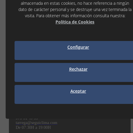
BOQUILLA QUEMADOR 80º
almacenada en estas cookies, no hace referencia a ningún
dato de carácter personal y se destruye una vez terminada la
visita. Para obtener más información consulta nuestra:
EAN13:
57024250171
Política de Cookies
Configurar
Mostrando del 1 al 4 de 4
Rechazar
NUESTRAS DELEGACIONES
Donde encontrarnos
Aceptar
TÀRREGA
C/ La Noguera, 7 P.I. Llevant
25300 TÀRREGA (Lleida)
973 31 45 53
tarrega@seguiclima.com
De 07:30H a 19:00H