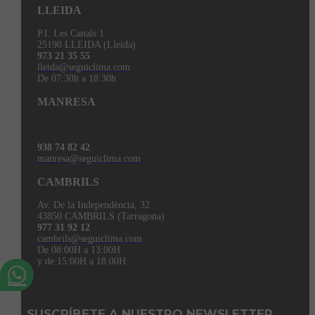
LLEIDA
P.I. Les Canals 1
25190 LLEIDA (Lleida)
973 21 35 55
lleida@seguiclima.com
De 07:30h a 18:30h
MANRESA
938 74 82 42
manresa@seguiclima.com
CAMBRILS
Av. De la Independència, 32
43850 CAMBRILS (Tarragona)
977 31 92 12
cambrils@seguiclima.com
De 08:00H a 13:00H
y de 15:00H a 18:00H
SUSCRÍBETE A NUESTRO NEWSLETTER