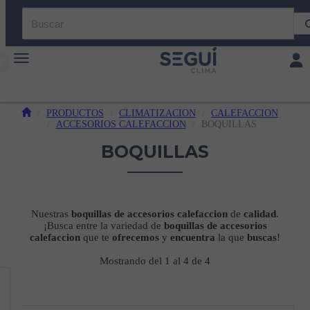
Toggle navigation
Toggl
PRODUCTOS
CLIMATIZACION
CALEFACCION
ACCESORIOS CALEFACCION
BOQUILLAS
BOQUILLAS
Nuestras
boquillas
de accesorios calefaccion
de
calidad
.
¡Busca entre la variedad de
boquillas de accesorios
calefaccion
que te
ofrecemos
y
encuentra
la que
buscas
!
Mostrando del 1 al 4 de 4