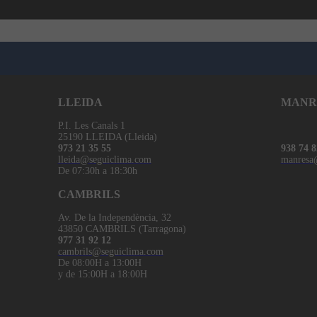
LLEIDA
MANR
P.I. Les Canals 1
25190 LLEIDA (Lleida)
973 21 35 55
938 74 8
lleida@seguiclima.com
manresa
De 07:30h a 18:30h
CAMBRILS
Av. De la Independència, 32
43850 CAMBRILS (Tarragona)
977 31 92 12
cambrils@seguiclima.com
De 08:00H a 13:00H
y de 15:00H a 18:00H