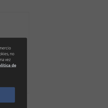
omercio
okies, no
una vez
lítica de