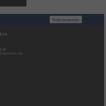
Donde encontrarnos
ESA
2 42
@seguiclima.com